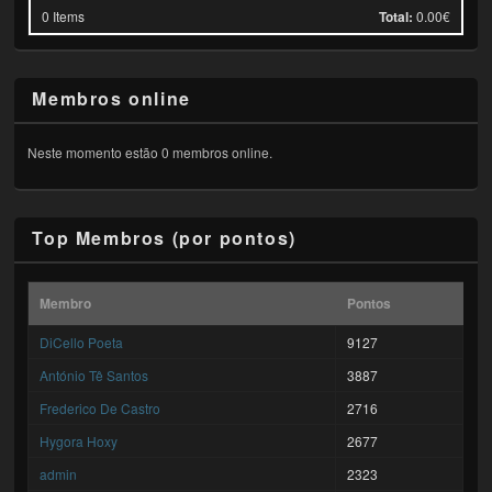
0
Items
Total:
0.00€
Membros online
Neste momento estão 0 membros online.
Top Membros (por pontos)
Membro
Pontos
DiCello Poeta
9127
António Tê Santos
3887
Frederico De Castro
2716
Hygora Hoxy
2677
admin
2323