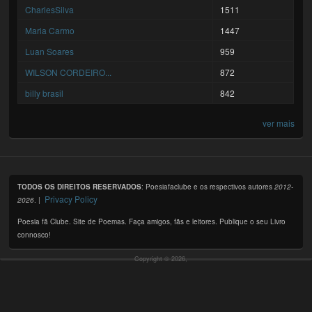
CharlesSilva
1511
Maria Carmo
1447
Luan Soares
959
WILSON CORDEIRO...
872
billy brasil
842
ver mais
TODOS OS DIREITOS RESERVADOS
: Poesiafaclube e os respectivos autores
2012-
Privacy Policy
2026
. |
Poesia fã Clube. Site de Poemas. Faça amigos, fãs e leitores. Publique o seu Livro
connosco!
Copyright © 2026,