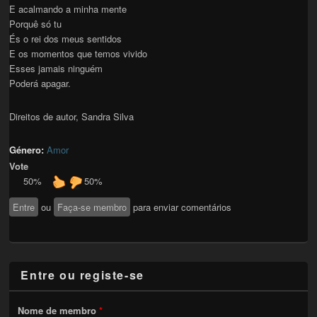
E acalmando a minha mente
Porquê só tu
És o rei dos meus sentidos
E os momentos que temos vivido
Esses jamais ninguém
Poderá apagar.
Direitos de autor, Sandra Silva
Género:
Amor
Vote
50%
50%
Entre
ou
Faça-se membro
para enviar comentários
Entre ou registe-se
Nome de membro
*