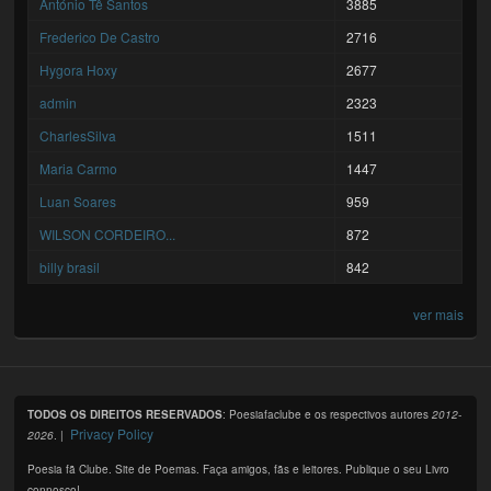
António Tê Santos
3885
Frederico De Castro
2716
Hygora Hoxy
2677
admin
2323
CharlesSilva
1511
Maria Carmo
1447
Luan Soares
959
WILSON CORDEIRO...
872
billy brasil
842
ver mais
TODOS OS DIREITOS RESERVADOS
: Poesiafaclube e os respectivos autores
2012-
Privacy Policy
2026
. |
Poesia fã Clube. Site de Poemas. Faça amigos, fãs e leitores. Publique o seu Livro
connosco!