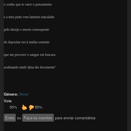
o sonho que te varre o pensamento
e a meu peito vem lamento maculado
pelo desejo e anseio consequente
de depositar em ti minha semente
que me percorre o sangue em loucura
acalmando minh’alma tão docemente!
Género:
Amor
Vote
50%
50%
Entre
ou
Faça-se membro
para enviar comentários