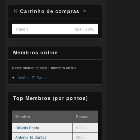
Carrinho de compras
0
Items
Total:
0.00€
Membros online
Neste momento está 1 membro online.
António Tê Santos
Top Membros (por pontos)
Membro
Pontos
DiCello Poeta
9127
António Tê Santos
3887