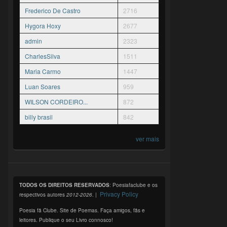
Frederico De Castro
2716
Hygora Hoxy
2677
admin
2323
CharlesSilva
1511
Maria Carmo
1447
Luan Soares
959
WILSON CORDEIRO...
872
billy brasil
842
ver mais
TODOS OS DIREITOS RESERVADOS
: Poesiafaclube e os
Privacy Policy
respectivos autores
2012-2026
. |
Poesia fã Clube. Site de Poemas. Faça amigos, fãs e
leitores. Publique o seu Livro connosco!