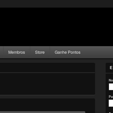
Membros
Store
Ganhe Pontos
E
No
Pa