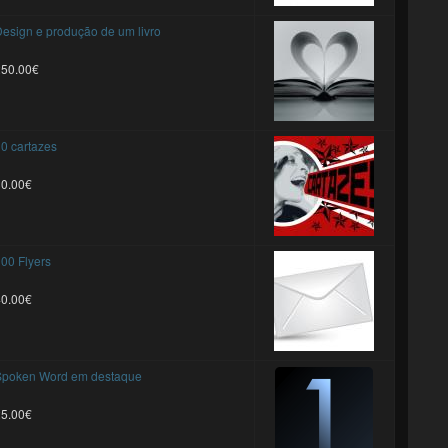
esign e produção de um livro
250.00€
0 cartazes
30.00€
00 Flyers
40.00€
Spoken Word em destaque
25.00€