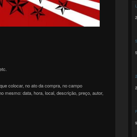
L
5
etc.
2
que colocar, no ato da compra, no campo
 mesmo: data, hora, local, descrição, preço, autor,
P