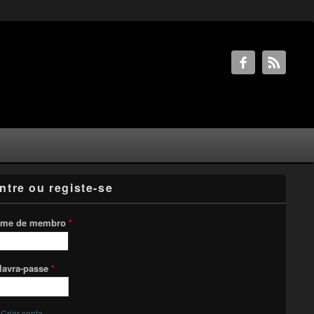
ntre ou registe-se
me de membro
*
lavra-passe
*
Criar conta