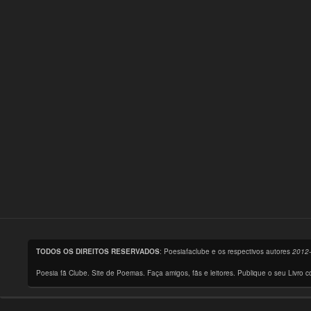
TODOS OS DIREITOS RESERVADOS
: Poesiafaclube e os respectivos autores
2012
Poesia fã Clube. Site de Poemas. Faça amigos, fãs e leitores. Publique o seu Livro 