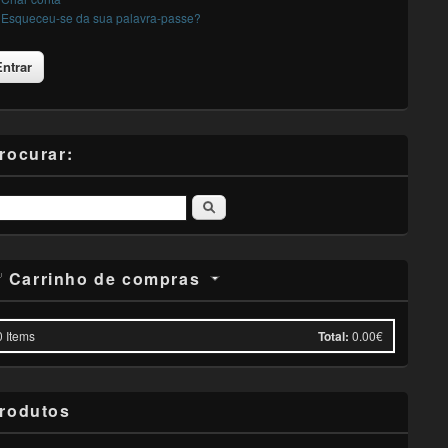
Esqueceu-se da sua palavra-passe?
rocurar:
Pesquisar
Carrinho de compras
0
Items
Total:
0.00€
rodutos