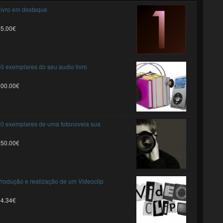
ivro em destaque
25.00€
0 exemplares do seu audio livro
500.00€
0 exemplares de uma fotonovela sua
250.00€
rodução e realização de um Videoclip
94.34€