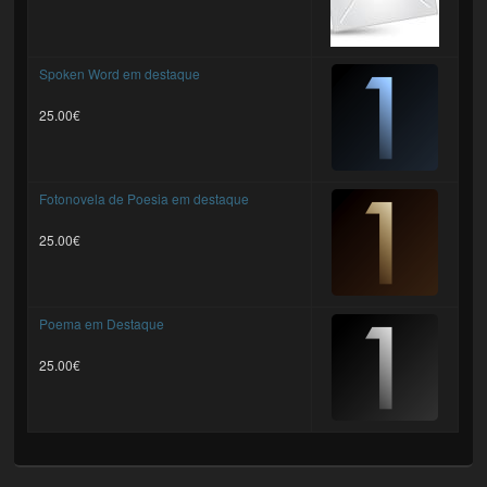
Spoken Word em destaque
25.00€
Fotonovela de Poesia em destaque
25.00€
Poema em Destaque
25.00€