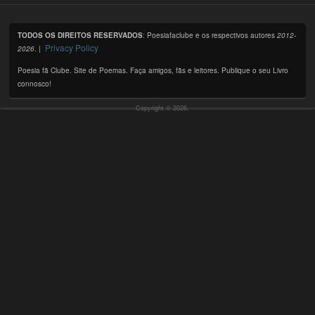
TODOS OS DIREITOS RESERVADOS
: Poesiafaclube e os respectivos autores
2012-
Privacy Policy
2026
. |
Poesia fã Clube. Site de Poemas. Faça amigos, fãs e leitores. Publique o seu Livro
connosco!
Copyright © 2026,