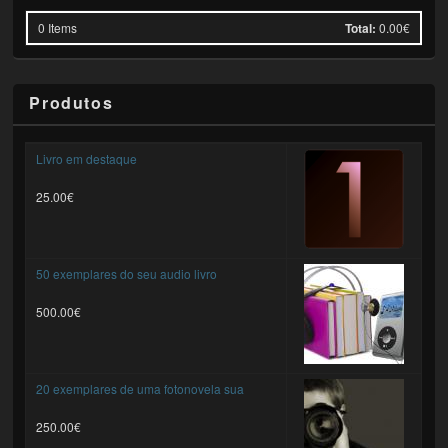
0
Items
Total:
0.00€
Produtos
Livro em destaque
25.00€
50 exemplares do seu audio livro
500.00€
20 exemplares de uma fotonovela sua
250.00€