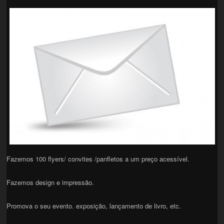
Fazemos 100 flyers/ convites /panfletos a um preço acessível.
Fazemos design e impressão.
Promova o seu evento. exposição, lançamento de livro, etc.