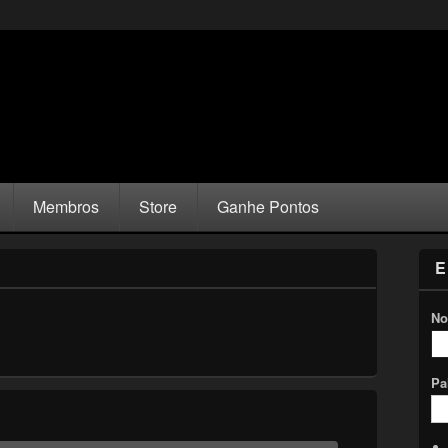
Membros
Store
Ganhe Pontos
E
No
Pa