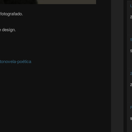
L
fotografado.
e design.
5
tonovela-poética
2
P