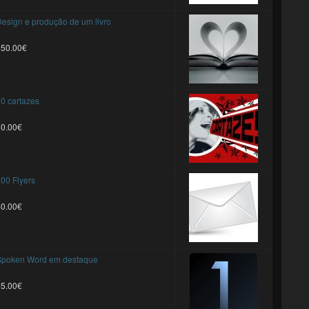
esign e produção de um livro
250.00€
0 cartazes
30.00€
00 Flyers
40.00€
Spoken Word em destaque
25.00€