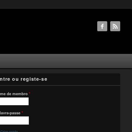
ntre ou registe-se
me de membro
*
lavra-passe
*
Criar conta