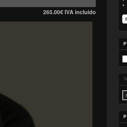
265.00€
IVA incluído
P
P