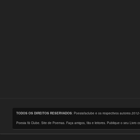
TODOS OS DIREITOS RESERVADOS
: Poesiafaclube e os respectivos autores
2012
Poesia fã Clube. Site de Poemas. Faça amigos, fãs e leitores. Publique o seu Livro 