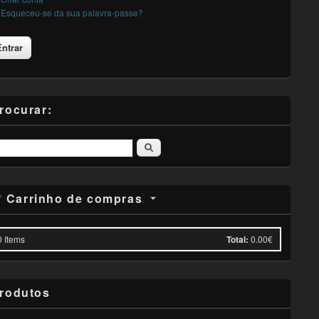
Esqueceu-se da sua palavra-passe?
rocurar:
Pesquisar
Carrinho de compras
0
Items
Total:
0.00€
rodutos