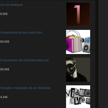
ivro em destaque
25.00€
0 exemplares do seu audio livro
500.00€
0 exemplares de uma fotonovela sua
250.00€
rodução e realização de um Videoclip
94.34€