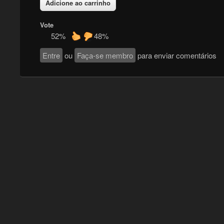
Vote
52%
48%
Entre
ou
Faça-se membro
para enviar comentários