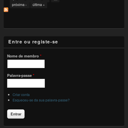
próxima ›
última »
Entre ou registe-se
Nome de membro
*
Palavra-passe
*
Criar conta
Esqueceu-se da sua palavra-passe?