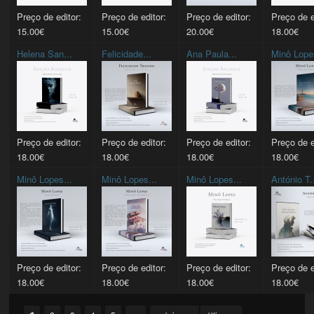
Preço de editor:
Preço de editor:
Preço de editor:
Preço de e
15.00€
15.00€
20.00€
18.00€
Helena San...
Felicidade...
Ana Paula...
Minô Lope
Preço de editor:
Preço de editor:
Preço de editor:
Preço de e
18.00€
18.00€
18.00€
18.00€
Minô Lopes...
Minô Lopes...
Minô Lopes...
António T.
Preço de editor:
Preço de editor:
Preço de editor:
Preço de e
18.00€
18.00€
18.00€
18.00€