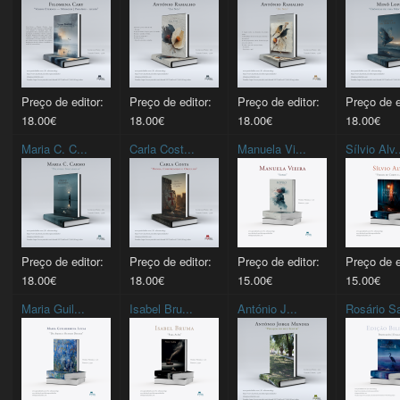
Preço de editor:
Preço de editor:
Preço de editor:
Preço de e
18.00€
18.00€
18.00€
18.00€
Maria C. C...
Carla Cost...
Manuela Vi...
Sílvio Alv.
Preço de editor:
Preço de editor:
Preço de editor:
Preço de e
18.00€
18.00€
15.00€
15.00€
Maria Guil...
Isabel Bru...
António J...
Rosário Sa