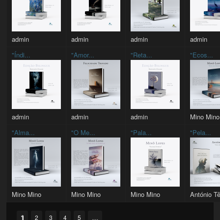
admin
admin
admin
admin
"Índi...
"Amor...
"Reta...
"Ecos...
admin
admin
admin
Mino Mino
"Alma...
"O Me...
"Pala...
"Pela...
Mino Mino
Mino Mino
Mino Mino
António Tê
Pages
1
…
2
3
4
5