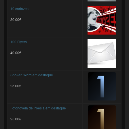
10 cartazes
30.00€
100 Flyers
40.00€
Spoken Word em destaque
25.00€
Fotonovela de Poesia em destaque
25.00€