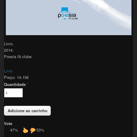
Livro.
2014.
Poesia fã clube.
Livro
Preço:
14.15€
Quantidade
*
Vote
47%
53%