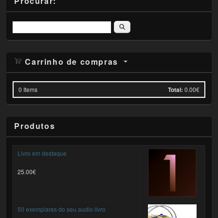
Procurar:
Pesquisar
Carrinho de compras
0
Items
Total:
0.00€
Produtos
Livro em destaque
25.00€
50 exemplares do seu audio livro