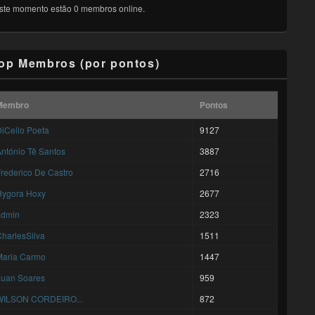
ste momento estão 0 membros online.
op Membros (por pontos)
Membro
Pontos
iCello Poeta
9127
ntónio Tê Santos
3887
rederico De Castro
2716
Hygora Hoxy
2677
admin
2323
harlesSilva
1511
Maria Carmo
1447
Luan Soares
959
WILSON CORDEIRO...
872