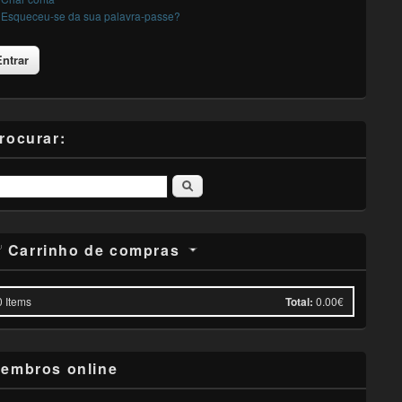
Esqueceu-se da sua palavra-passe?
rocurar:
Pesquisar
Carrinho de compras
0
Items
Total:
0.00€
embros online