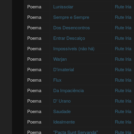
Poema
Lunissolar
Rute Iria
Poema
Sempre e Sempre
Rute Iria
Poema
Dos Desencontros
Rute Iria
Poema
Entrar Descalço
Rute Iria
Poema
Impossíveis (não há)
Rute Iria
Poema
Warjan
Rute Iria
Poema
D'imaterial
Rute Iria
Poema
Flux
Rute Iria
Poema
Da Impaciência
Rute Iria
Poema
D' Urano
Rute Iria
Poema
Saudade
Rute Iria
Poema
Idealmente
Rute Iria
Poema
"Pacta Sunt Servanda"
Rute Iria