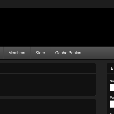
Membros
Store
Ganhe Pontos
E
No
Pa