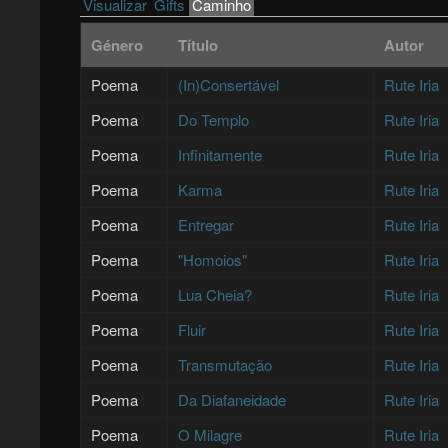
Primary tabs
Visualizar
Gifts
Caminho
(active tab)
Género
Título
Autor
Poema
(In)Consertável
Rute Iria
Poema
Do Templo
Rute Iria
Poema
Infinitamente
Rute Iria
Poema
Karma
Rute Iria
Poema
Entregar
Rute Iria
Poema
"Homoios"
Rute Iria
Poema
Lua Cheia?
Rute Iria
Poema
Fluir
Rute Iria
Poema
Transmutação
Rute Iria
Poema
Da Diafaneidade
Rute Iria
Poema
O Milagre
Rute Iria