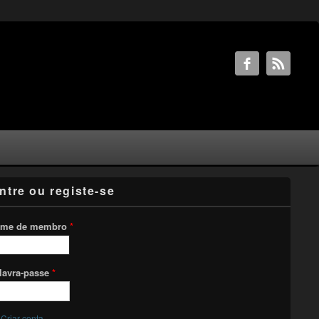
ntre ou registe-se
me de membro
*
lavra-passe
*
Criar conta