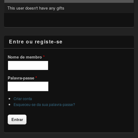
This user doesn't have any gifts
Entre ou registe-se
Nome de membro
*
Palavra-passe
*
Criar conta
Esqueceu-se da sua palavra-passe?