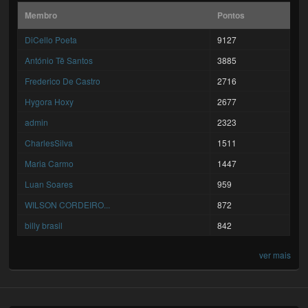
Membro
Pontos
DiCello Poeta
9127
António Tê Santos
3885
Frederico De Castro
2716
Hygora Hoxy
2677
admin
2323
CharlesSilva
1511
Maria Carmo
1447
Luan Soares
959
WILSON CORDEIRO...
872
billy brasil
842
ver mais