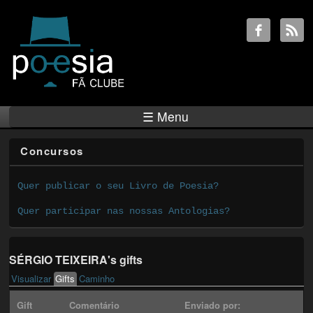
☰ Menu
Concursos
Quer publicar o seu Livro de Poesia?
Quer participar nas nossas Antologias?
SÉRGIO TEIXEIRA's gifts
Visualizar
Gifts
(active tab)
Caminho
Primary tabs
Gift
Comentário
Enviado por: