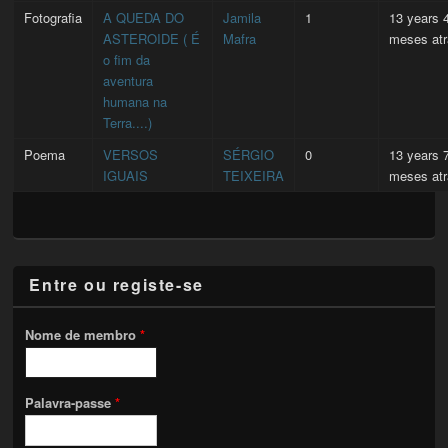
Fotografia
A QUEDA DO
Jamila
1
13 years 
ASTEROIDE ( É
Mafra
meses at
o fim da
aventura
humana na
Terra....)
Poema
VERSOS
SÉRGIO
0
13 years 
IGUAIS
TEIXEIRA
meses at
Entre ou registe-se
Nome de membro
*
Palavra-passe
*