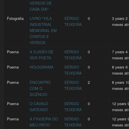
VERSOS DE
CADA DIA"
Fotografia
LIVRO "VILA
SÉRGIO
0
3 years 2
INDUSTRIAL
TEIXEIRA
meses at
MEMORIAL EM
CONTOS E
VERSOS
Poema
A ILUSÃO DE
SÉRGIO
0
7 years 4
SER POETA
TEIXEIRA
meses at
Poema
HOLOGRAMA
SÉRGIO
0
8 years 6
TEIXEIRA
meses at
Poema
ENCONTRO
SÉRGIO
2
8 years 1
COM O
TEIXEIRA
meses at
SILÊNCIO
Poema
O CAVALO
SÉRGIO
0
12 years 
GATEADO
TEIXEIRA
meses at
Poema
A FIGUEIRA DO
SÉRGIO
0
12 years 
MEU PÁTIO
TEIXEIRA
meses at