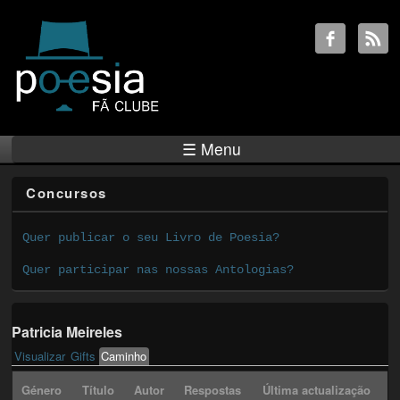
☰ Menu
Concursos
Quer publicar o seu Livro de Poesia?
Quer participar nas nossas Antologias?
Patricia Meireles
Visualizar
Gifts
Caminho
(active tab)
Primary tabs
Género
Título
Autor
Respostas
Última actualização