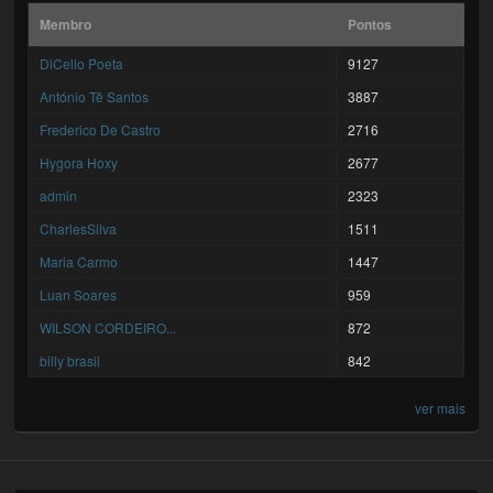
Membro
Pontos
DiCello Poeta
9127
António Tê Santos
3887
Frederico De Castro
2716
Hygora Hoxy
2677
admin
2323
CharlesSilva
1511
Maria Carmo
1447
Luan Soares
959
WILSON CORDEIRO...
872
billy brasil
842
ver mais