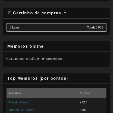
Carrinho de compras
0
Items
Total:
0.00€
Membros online
Neste momento estão 0 membros online.
Top Membros (por pontos)
Membro
Pontos
DiCello Poeta
9127
António Tê Santos
3887