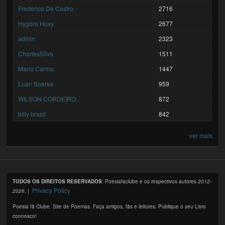
Frederico De Castro
2716
Hygora Hoxy
2677
admin
2323
CharlesSilva
1511
Maria Carmo
1447
Luan Soares
959
WILSON CORDEIRO...
872
billy brasil
842
ver mais
TODOS OS DIREITOS RESERVADOS
: Poesiafaclube e os respectivos autores
2012-
Privacy Policy
2026
. |
Poesia fã Clube. Site de Poemas. Faça amigos, fãs e leitores. Publique o seu Livro
connosco!