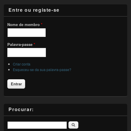
Entre ou registe-se
Nome de membro
*
Palavra-passe
*
Criar conta
Esqueceu-se da sua palavra-passe?
Procurar:
Pesquisar