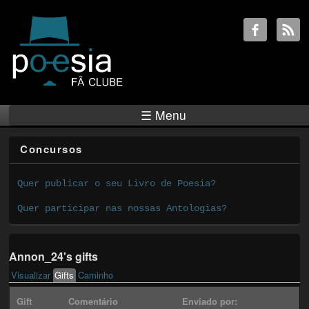
☰ Menu
Concursos
Quer publicar o seu Livro de Poesia?
Quer participar nas nossas Antologias?
Annon_24's gifts
Visualizar
Gifts
(active tab)
Caminho
Primary tabs
Gift
Comentário
Enviado por: