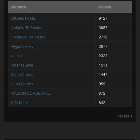
Membro
Pontos
DiCello Poeta
9127
António Tê Santos
3887
Frederico De Castro
2716
Hygora Hoxy
2677
admin
2323
CharlesSilva
1511
Maria Carmo
1447
Luan Soares
959
WILSON CORDEIRO...
872
billy brasil
842
ver mais