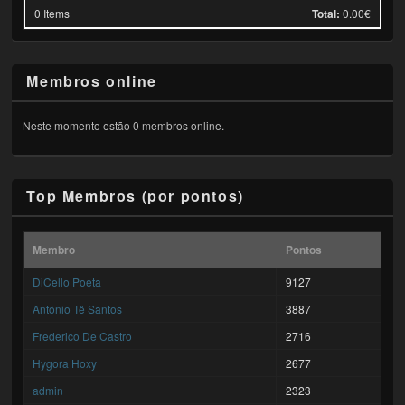
0
Items
Total:
0.00€
Membros online
Neste momento estão 0 membros online.
Top Membros (por pontos)
Membro
Pontos
DiCello Poeta
9127
António Tê Santos
3887
Frederico De Castro
2716
Hygora Hoxy
2677
admin
2323