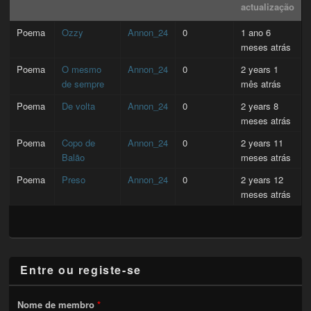
actualização
Poema
Ozzy
Annon_24
0
1 ano 6
meses atrás
Poema
O mesmo
Annon_24
0
2 years 1
de sempre
mês atrás
Poema
De volta
Annon_24
0
2 years 8
meses atrás
Poema
Copo de
Annon_24
0
2 years 11
Balão
meses atrás
Poema
Preso
Annon_24
0
2 years 12
meses atrás
Entre ou registe-se
Nome de membro
*