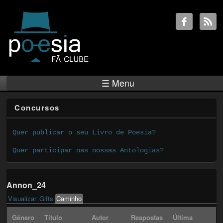
☰ Menu
Concursos
Quer publicar o seu Livro de Poesia?
Quer participar nas nossas Antologias?
Annon_24
Visualizar
Gifts
Caminho
(active tab)
Primary tabs
Género
Título
Autor
Respostas
Última