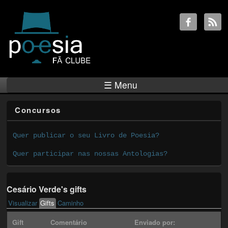
☰ Menu
Concursos
Quer publicar o seu Livro de Poesia?
Quer participar nas nossas Antologias?
Cesário Verde's gifts
Visualizar
Gifts
(active tab)
Caminho
Primary tabs
Gift
Comentário
Enviado por: