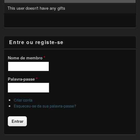
This user doesn't have any gifts
Entre ou registe-se
Nome de membro
*
Palavra-passe
*
Criar conta
Esqueceu-se da sua palavra-passe?