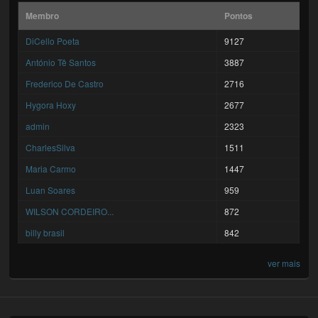
Membro
Pontos
DiCello Poeta
9127
António Tê Santos
3887
Frederico De Castro
2716
Hygora Hoxy
2677
admin
2323
CharlesSilva
1511
Maria Carmo
1447
Luan Soares
959
WILSON CORDEIRO...
872
billy brasil
842
ver mais