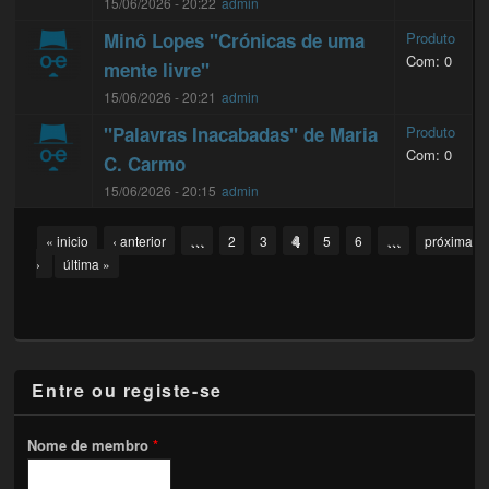
15/06/2026 - 20:22
admin
Minô Lopes "Crónicas de uma
Produto
Com: 0
mente livre"
15/06/2026 - 20:21
admin
"Palavras Inacabadas" de Maria
Produto
Com: 0
C. Carmo
15/06/2026 - 20:15
admin
Pages
…
4
…
« inicio
‹ anterior
2
3
5
6
próxima
›
última »
Entre ou registe-se
Nome de membro
*