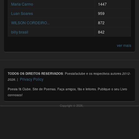
Maria Carmo
1447
Luan Soares
959
WILSON CORDEIRO...
872
billy brasil
842
ver mais
TODOS OS DIREITOS RESERVADOS
: Poesiafaclube e os respectivos autores
2012-
Privacy Policy
2026
. |
Poesia fã Clube. Site de Poemas. Faça amigos, fãs e leitores. Publique o seu Livro
connosco!
Copyright © 2026,