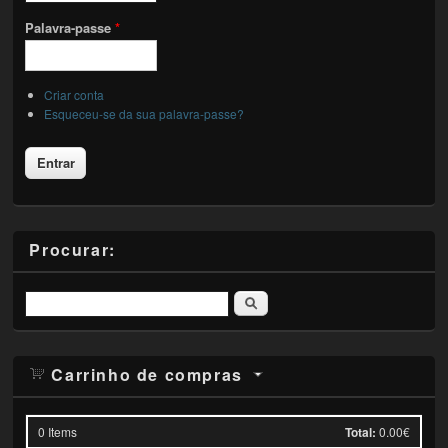
Palavra-passe
*
Criar conta
Esqueceu-se da sua palavra-passe?
Procurar:
Pesquisar
Carrinho de compras
0
Items
Total:
0.00€