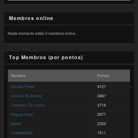
Membros online
Neste momento estão 0 membros online.
Top Membros (por pontos)
Membro
Pontos
DiCello Poeta
9127
António Tê Santos
3887
Frederico De Castro
2716
Hygora Hoxy
2677
admin
2323
CharlesSilva
1511