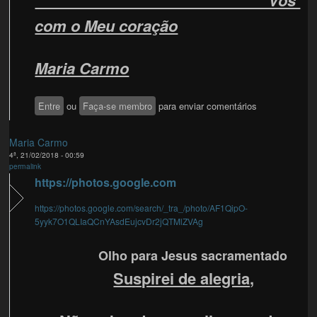
Vós
com o Meu coração
Maria Carmo
Entre
ou
Faça-se membro
para enviar comentários
Maria Carmo
4ª, 21/02/2018 - 00:59
permalink
https://photos.google.com
https://photos.google.com/search/_tra_/photo/AF1QipO-
5yyk7O1QLIaQCnYAsdEujcvDr2jQTMlZVAg
Olho para Jesus sacramentado
Suspirei de alegria,