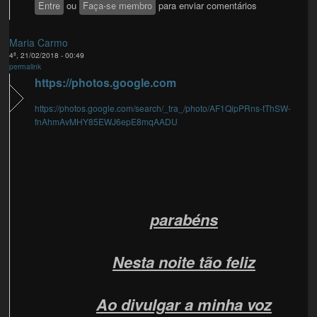
Entre
ou
Faça-se membro
para enviar comentários
Maria Carmo
4ª, 21/02/2018 - 00:49
permalink
https://photos.google.com
https://photos.google.com/search/_tra_/photo/AF1QipPRns-tThSW-
fnAhmAvMHY85EWJ6epE8mqAADU
parabéns
Nesta noite tão feliz
Ao divulgar a minha voz