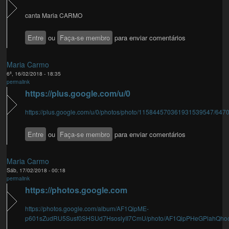
canta Maria CARMO
Entre
ou
Faça-se membro
para enviar comentários
Maria Carmo
6ª, 16/02/2018 - 18:35
permalink
https://plus.google.com/u/0
https://plus.google.com/u/0/photos/photo/115844570361931539547/6
Entre
ou
Faça-se membro
para enviar comentários
Maria Carmo
Sáb, 17/02/2018 - 00:18
permalink
https://photos.google.com
https://photos.google.com/album/AF1QipME-
p601sZudRU5Susf0SHSUd7HsoslyII7CmU/photo/AF1QipPHeGPlahQhoo