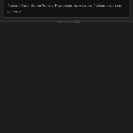
Poesia fã Clube. Site de Poemas. Faça amigos, fãs e leitores. Publique o seu Livro
connosco!
Copyright © 2026,