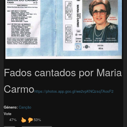
Fados cantados por Maria
Carmo
https://photos.app.goo.gl/we2vpKNQzsqTAosF2
Género:
Canção
Vote
47%
53%