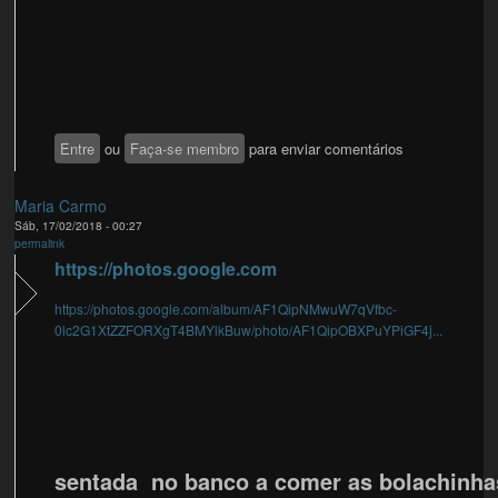
Entre
ou
Faça-se membro
para enviar comentários
Maria Carmo
Sáb, 17/02/2018 - 00:27
permalink
https://photos.google.com
https://photos.google.com/album/AF1QipNMwuW7qVfbc-
0lc2G1XtZZFORXgT4BMYlkBuw/photo/AF1QipOBXPuYPiGF4j...
sentada no banco a comer as bolachinha