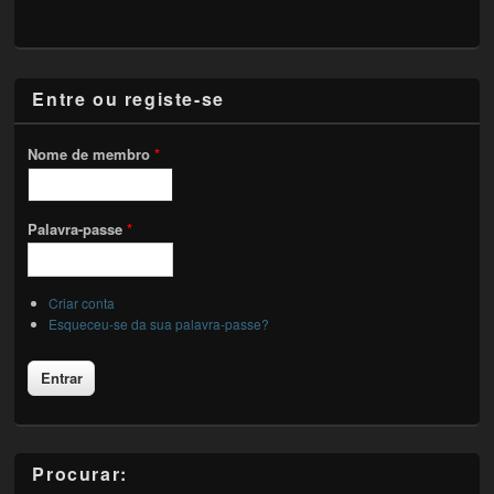
Entre ou registe-se
Nome de membro
*
Palavra-passe
*
Criar conta
Esqueceu-se da sua palavra-passe?
Procurar: