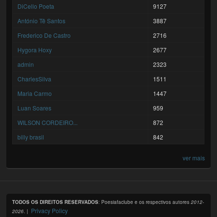
DiCello Poeta
9127
António Tê Santos
3887
Frederico De Castro
2716
Hygora Hoxy
2677
admin
2323
CharlesSilva
1511
Maria Carmo
1447
Luan Soares
959
WILSON CORDEIRO...
872
billy brasil
842
ver mais
TODOS OS DIREITOS RESERVADOS
: Poesiafaclube e os respectivos autores
2012-
Privacy Policy
2026
. |