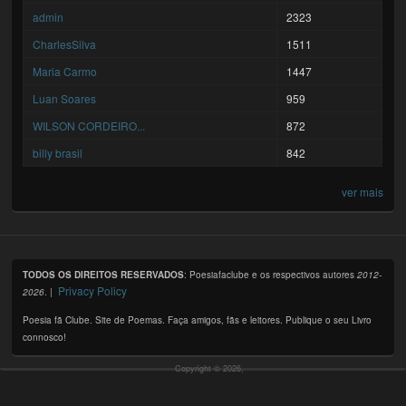
admin
2323
CharlesSilva
1511
Maria Carmo
1447
Luan Soares
959
WILSON CORDEIRO...
872
billy brasil
842
ver mais
TODOS OS DIREITOS RESERVADOS
: Poesiafaclube e os respectivos autores
2012-
Privacy Policy
2026
. |
Poesia fã Clube. Site de Poemas. Faça amigos, fãs e leitores. Publique o seu Livro
connosco!
Copyright © 2026,