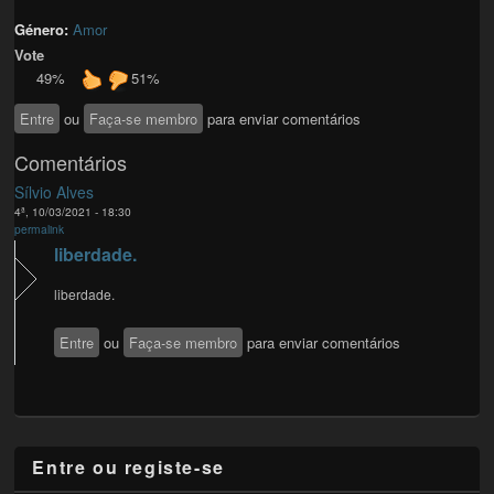
Género:
Amor
Vote
49%
51%
Entre
ou
Faça-se membro
para enviar comentários
Comentários
Sílvio Alves
4ª, 10/03/2021 - 18:30
permalink
liberdade.
liberdade.
Entre
ou
Faça-se membro
para enviar comentários
Entre ou registe-se