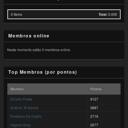
0
Items
Total:
0.00€
Membros online
Neste momento estão 0 membros online.
Top Membros (por pontos)
Membro
Pontos
DiCello Poeta
9127
António Tê Santos
3887
Frederico De Castro
2716
Hygora Hoxy
2677