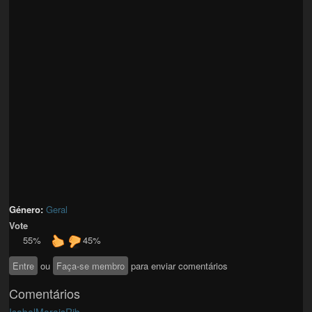
Género:
Geral
Vote
55%
45%
Entre
ou
Faça-se membro
para enviar comentários
Comentários