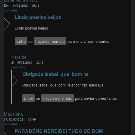
IsabelMoraisRib...
Dom, 14/03/2021 - 15:16
permalink
Lindo poetisa beijos
Lindo poetisa beijos
Entre
ou
Faça-se membro
para enviar comentários
Nereide
2ª, 15/03/2021 - 12:42
permalink
Obrigada Isabel que bom te
Obrigada Isabel que bom te encontrar aqui! Bjs
Entre
ou
Faça-se membro
para enviar comentários
Madalena
3ª, 30/03/2021 - 01:49
permalink
PARABÉNS NEREIDE! TUDO DE BOM