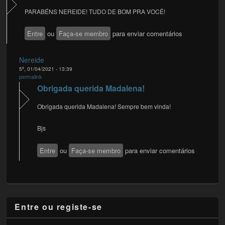
PARABÉNS NEREIDE! TUDO DE BOM PRA VOCÊ!
Entre
ou
Faça-se membro
para enviar comentários
Nereide
5ª, 01/04/2021 - 13:39
permalink
Obrigada querida Madalena!
Obrigada querida Madalena! Sempre bem vinda!
Bjs
Entre
ou
Faça-se membro
para enviar comentários
Entre ou registe-se