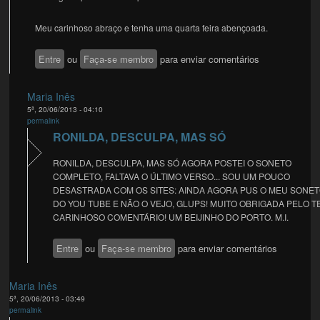
Meu carinhoso abraço e tenha uma quarta feira abençoada.
Entre
ou
Faça-se membro
para enviar comentários
Maria Inês
5ª, 20/06/2013 - 04:10
permalink
RONILDA, DESCULPA, MAS SÓ
RONILDA, DESCULPA, MAS SÓ AGORA POSTEI O SONETO
COMPLETO, FALTAVA O ÚLTIMO VERSO... SOU UM POUCO
DESASTRADA COM OS SITES: AINDA AGORA PUS O MEU SONE
DO YOU TUBE E NÃO O VEJO, GLUPS! MUITO OBRIGADA PELO T
CARINHOSO COMENTÁRIO! UM BEIJINHO DO PORTO. M.I.
Entre
ou
Faça-se membro
para enviar comentários
Maria Inês
5ª, 20/06/2013 - 03:49
permalink