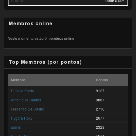
0
Items
Total:
0.00€
Membros online
Neste momento estão 0 membros online.
Top Membros (por pontos)
Membro
Pontos
DiCello Poeta
9127
António Tê Santos
3887
Frederico De Castro
2716
Hygora Hoxy
2677
admin
2323