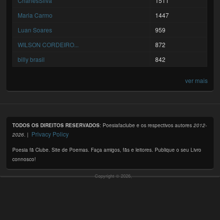
CharlesSilva
1511
Maria Carmo
1447
Luan Soares
959
WILSON CORDEIRO...
872
billy brasil
842
ver mais
TODOS OS DIREITOS RESERVADOS
: Poesiafaclube e os respectivos autores
2012-
Privacy Policy
2026
. |
Poesia fã Clube. Site de Poemas. Faça amigos, fãs e leitores. Publique o seu Livro
connosco!
Copyright © 2026,