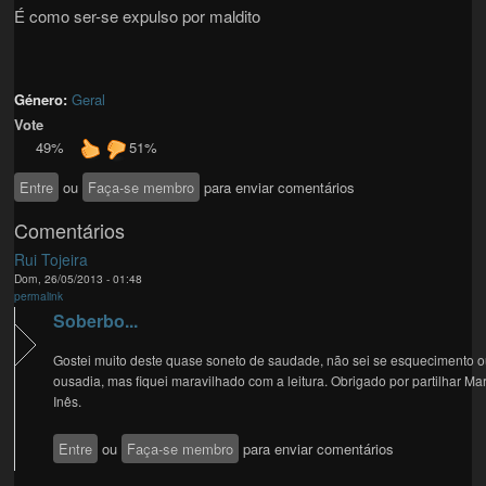
É como ser-se expulso por maldito
Género:
Geral
Vote
49%
51%
Entre
ou
Faça-se membro
para enviar comentários
Comentários
Rui Tojeira
Dom, 26/05/2013 - 01:48
permalink
Soberbo...
Gostei muito deste quase soneto de saudade, não sei se esquecimento 
ousadia, mas fiquei maravilhado com a leitura. Obrigado por partilhar Ma
Inês.
Entre
ou
Faça-se membro
para enviar comentários