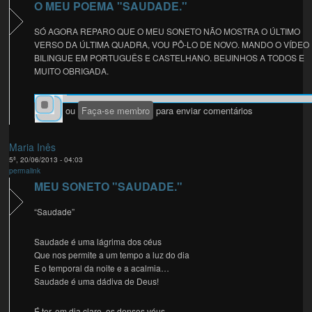
O MEU POEMA "SAUDADE."
SÓ AGORA REPARO QUE O MEU SONETO NÃO MOSTRA O ÚLTIMO
VERSO DA ÚLTIMA QUADRA, VOU PÔ-LO DE NOVO. MANDO O VÍDEO
BILINGUE EM PORTUGUÊS E CASTELHANO. BEIJINHOS A TODOS E
MUITO OBRIGADA.
MARIA KOPKE - SAUDADE. (BILINGUE).
Entre
ou
Faça-se membro
para enviar comentários
Maria Inês
5ª, 20/06/2013 - 04:03
permalink
MEU SONETO "SAUDADE."
“Saudade”
Saudade é uma lágrima dos céus
Que nos permite a um tempo a luz do dia
E o temporal da noite e a acalmia…
Saudade é uma dádiva de Deus!
É ter, em dia claro, os densos véus