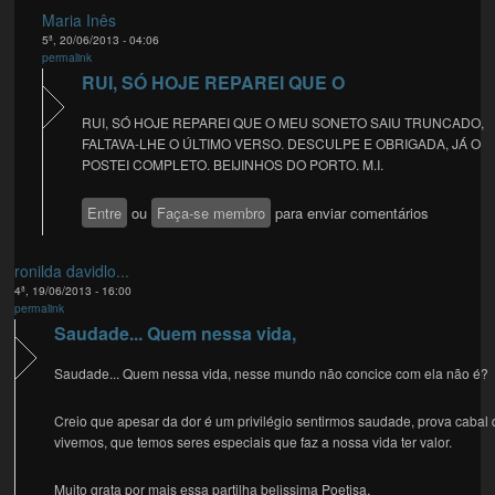
Maria Inês
5ª, 20/06/2013 - 04:06
permalink
RUI, SÓ HOJE REPAREI QUE O
RUI, SÓ HOJE REPAREI QUE O MEU SONETO SAIU TRUNCADO,
FALTAVA-LHE O ÚLTIMO VERSO. DESCULPE E OBRIGADA, JÁ O
POSTEI COMPLETO. BEIJINHOS DO PORTO. M.I.
Entre
ou
Faça-se membro
para enviar comentários
ronilda davidlo...
4ª, 19/06/2013 - 16:00
permalink
Saudade... Quem nessa vida,
Saudade... Quem nessa vida, nesse mundo não concice com ela não é?
Creio que apesar da dor é um privilégio sentirmos saudade, prova cabal
vivemos, que temos seres especiais que faz a nossa vida ter valor.
Muito grata por mais essa partilha belissima Poetisa.