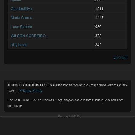
CharlesSilva
1511
Maria Carmo
1447
Luan Soares
959
WILSON CORDEIRO...
872
billy brasil
842
ver mais
TODOS OS DIREITOS RESERVADOS
: Poesiafaclube e os respectivos autores
2012-
Privacy Policy
2026
. |
Poesia fã Clube. Site de Poemas. Faça amigos, fãs e leitores. Publique o seu Livro
connosco!
Copyright © 2026,