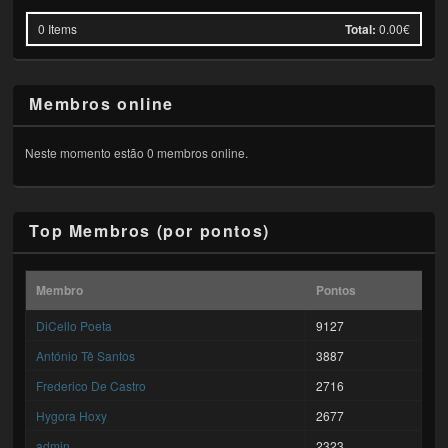
0
Items
Total:
0.00€
Membros online
Neste momento estão 0 membros online.
Top Membros (por pontos)
Membro
Pontos
DiCello Poeta
9127
António Tê Santos
3887
Frederico De Castro
2716
Hygora Hoxy
2677
admin
2323