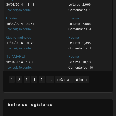
30/03/2014 - 13:43
Leituras: 2,996
Comentários: 2
conceição corde...
Brasão
Poema
18/02/2014 - 23:51
Leituras: 7,008
Comentários: 4
conceição corde...
Quatro mulheres
Poema
17/02/2014 - 01:42
Leituras: 2,395
Comentários: 1
conceição corde...
TE AMAREI
Poema
12/01/2014 - 18:06
Leituras: 10,183
Comentários: 10
conceição corde...
Pages
1
…
2
3
4
5
próxima ›
última »
Entre ou registe-se