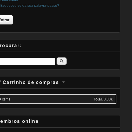
Esqueceu-se da sua palavra-passe?
rocurar:
Pesquisar
Carrinho de compras
0
Items
Total:
0.00€
embros online