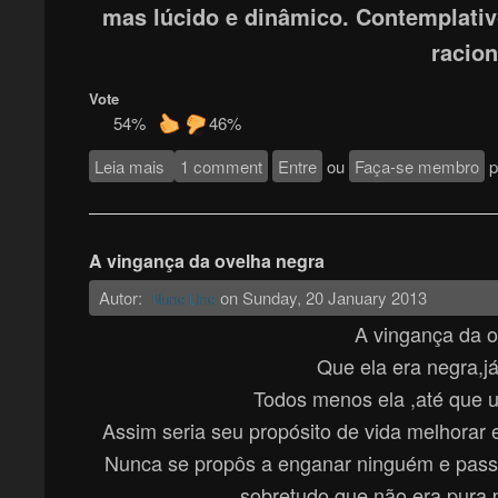
mas lúcido e dinâmico. Contemplativo
racion
Vote
54%
46%
Leia mais
sobre O mais belo poema
1 comment
Entre
ou
Faça-se membro
p
A vingança da ovelha negra
Autor:
on
Sunday, 20 January 2013
Nuno Lino
A vingança da o
Que ela era negra,j
Todos menos ela ,até que 
Assim seria seu propósito de vida melhorar e
Nunca se propôs a enganar ninguém e passa
sobretudo que não era pura,p