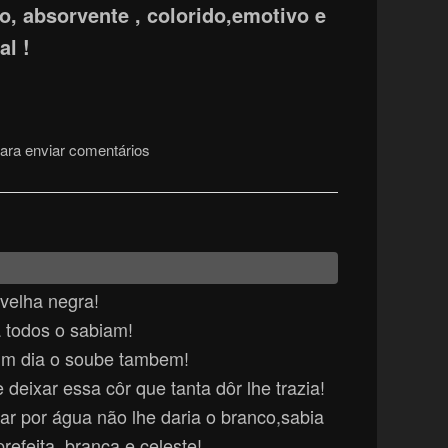
, absorvente , colorido,emotivo e
al !
ara enviar comentários
velha negra!
á todos o sabiam!
um dia o soube tambem!
 deixar essa côr que tanta dôr lhe trazia!
r por água não lhe daria o branco,sabia
refeita .branca e celeste!