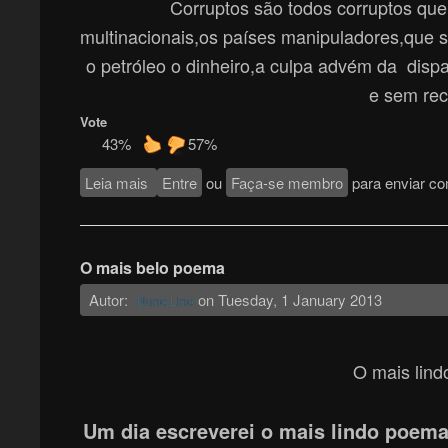
Corruptos são todos corruptos que o m
multinacio
nais,os países manipuladores,que s
o petróle
o o dinheiro,a culpa advém da dispa
e sem rec
Vote
43%
57%
Leia mais
sobre O problema sou eu
Entre
ou
Faça-se membro
para enviar co
O mais belo poema
Autor:
on
Tuesday, 1 January 2013
Nuno Lino
O mais lin
Um dia escreverei o mais lindo poema,