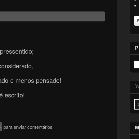
P
pressentido;
considerado,
lado e menos pensado!
 escrito!
o
para enviar comentários
M