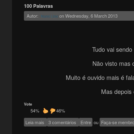
100 Palavras
Autor:
on
Wednesday, 6 March 2013
Nuno Lino
Tudo vai sendo 
Não visto mas 
Muito é ouvido mais é fa
Mas depois é
Vote
54%
46%
Leia mais
sobre 100 Palavras
3 comentários
Entre
ou
Faça-se membr