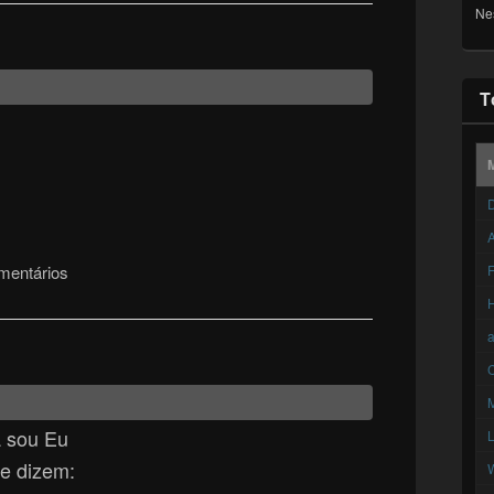
Ne
T
D
A
mentários
F
C
 sou Eu
 dizem: