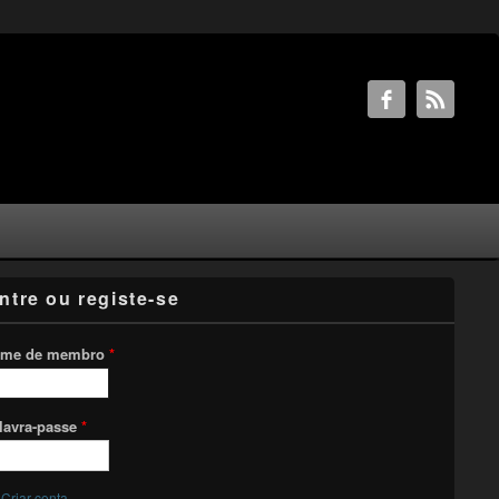
ntre ou registe-se
me de membro
*
lavra-passe
*
Criar conta