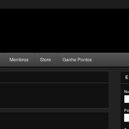
Membros
Store
Ganhe Pontos
E
No
Pa