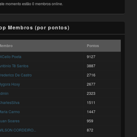
ste momento estão 0 membros online.
op Membros (por pontos)
Membro
Pontos
iCello Poeta
9127
ntónio Tê Santos
3887
rederico De Castro
2716
Hygora Hoxy
2677
admin
2323
harlesSilva
1511
Maria Carmo
1447
Luan Soares
959
WILSON CORDEIRO...
872