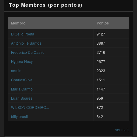
Top Membros (por pontos)
Membro
Pontos
DiCello Poeta
9127
António Tê Santos
3887
Frederico De Castro
2716
Hygora Hoxy
2677
admin
2323
CharlesSilva
1511
Maria Carmo
1447
Luan Soares
959
WILSON CORDEIRO...
872
billy brasil
842
ver mais