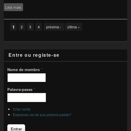
Leia mais
sobre Antologia de Poesia Verão 20|20
Pages
1
2
3
4
próxima ›
última »
Entre ou registe-se
Nome de membro
*
Palavra-passe
*
Criar conta
Esqueceu-se da sua palavra-passe?