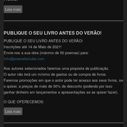
Leia mais
sobre 2ª Antologia do Poesia fã clube. - Concorra aqui!
PUBLIQUE O SEU LIVRO ANTES DO VERÃO!
PUBLIQUE O SEU LIVRO ANTES DO VERÃO!
Inscrições até 14 de Maio de 2021!
Envie-nos a sua obra (máximo de 50 poemas) para:
Info@poesiafaclube.com
Aos autores selecionados faremos uma proposta de publicação.
O autor não terá um mínimo de gastos ou de compra de livros.
Faremos promoções em que o autor pode ter acesso aos seus livros, se
o quiser, a preços de mais de 50% de desconto (podendo por isso
ganhar dinheiro em lançamentos e apresentações se as quiser fazer).
O QUE OFERECEMOS:
Leia mais
sobre PUBLIQUE O SEU LIVRO ANTES DO VERÃO!