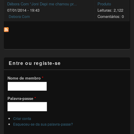
Débora Corn "Joni Depi me chamou pr...
Produto
07/01/2014 - 19:43
Leituras: 2,122
Comentários: 0
Debora Corn
Entre ou registe-se
Nome de membro
*
Palavra-passe
*
Criar conta
Esqueceu-se da sua palavra-passe?