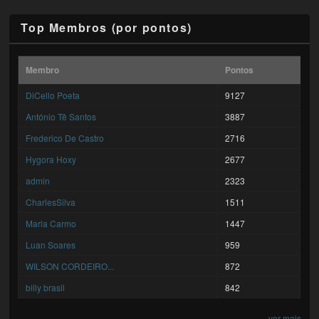
Top Membros (por pontos)
Membro
Pontos
DiCello Poeta
9127
António Tê Santos
3887
Frederico De Castro
2716
Hygora Hoxy
2677
admin
2323
CharlesSilva
1511
Maria Carmo
1447
Luan Soares
959
WILSON CORDEIRO...
872
billy brasil
842
ver mais