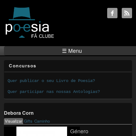
☰ Menu
Concursos
Quer publicar o seu Livro de Poesia?
Quer participar nas nossas Antologias?
Debora Corn
Visualizar
(active tab)
Gifts
Caminho
Primary tabs
Género