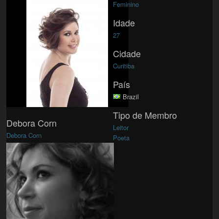
Feminino
Idade
27
Cidade
Curitiba
País
Brazil
Tipo de Membro
Debora Corn
Leitor
Debora Corn
Poeta