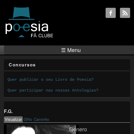
☰ Menu
Concursos
Quer publicar o seu Livro de Poesia?
Quer participar nas nossas Antologias?
F.G.
Visualizar
(active tab)
Gifts
Caminho
Primary tabs
Género