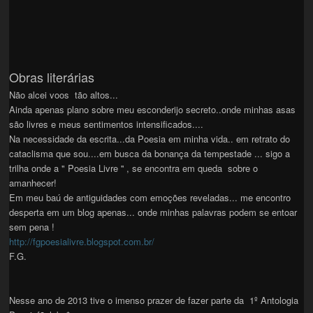
Obras literárias
Não alcei voos tão altos...
Ainda apenas plano sobre meu esconderijo secreto..onde minhas asas
são livres e meus sentimentos intensificados....
Na necessidade da escrita...da Poesia em minha vida.. em retrato do
cataclisma que sou....em busca da bonança da tempestade ... sigo a
trilha onde a " Poesia Livre '' , se encontra em queda sobre o
amanhecer!
Em meu baú de antiguidades com emoções reveladas... me encontro
desperta em um blog apenas... onde minhas palavras podem se entoar
sem pena !
http://fgpoesialivre.blogspot.com.br/
F.G.
Nesse ano de 2013 tive o imenso prazer de fazer parte da 1º Antologia