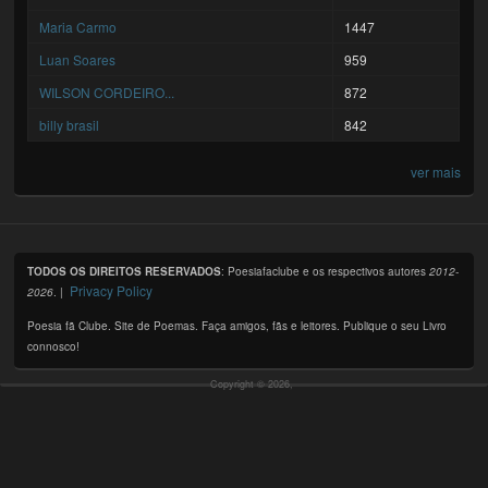
Maria Carmo
1447
Luan Soares
959
WILSON CORDEIRO...
872
billy brasil
842
ver mais
TODOS OS DIREITOS RESERVADOS
: Poesiafaclube e os respectivos autores
2012-
Privacy Policy
2026
. |
Poesia fã Clube. Site de Poemas. Faça amigos, fãs e leitores. Publique o seu Livro
connosco!
Copyright © 2026,