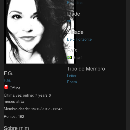
Feminino
Idade
30
Cidade
Belo Horizonte
País
Brazil
Tipo de Membro
F.G.
Leitor
F.G.
Poeta
Offline
Última vez online:
7 years 6
meses atrás
Membro desde:
19/12/2012 - 23:45
Pontos:
192
Sobre mim