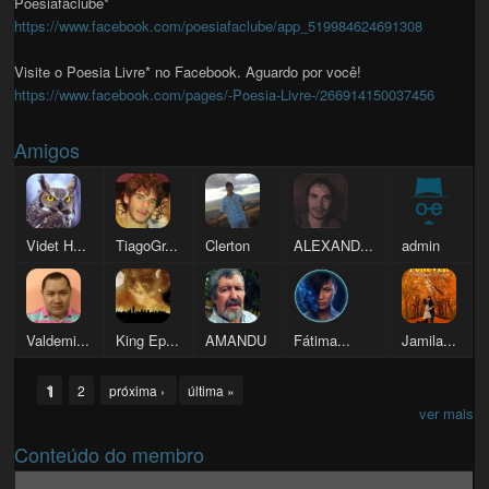
Poesiafãclube*
https://www.facebook.com/poesiafaclube/app_519984624691308
Visite o Poesia Livre* no Facebook. Aguardo por você!
https://www.facebook.com/pages/-Poesia-Livre-/266914150037456
Amigos
Videt H...
TiagoGr...
Clerton
ALEXAND...
admin
Valdemi...
King Ep...
AMANDU
Fátima...
Jamila...
Pages
1
2
próxima ›
última »
ver mais
Conteúdo do membro