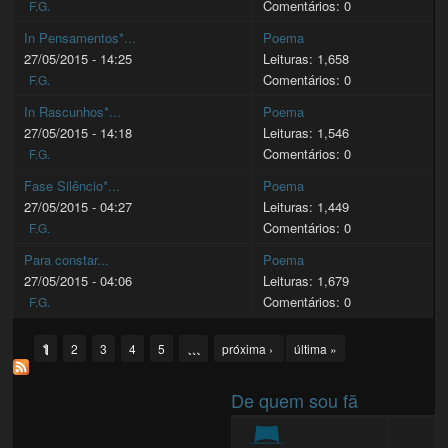
Comentários: 0
F.G.
In Pensamentos*...
Poema
27/05/2015 - 14:25
Leituras: 1,658
Comentários: 0
F.G.
In Rascunhos*...
Poema
27/05/2015 - 14:18
Leituras: 1,546
Comentários: 0
F.G.
Fase Silêncio*...
Poema
27/05/2015 - 04:27
Leituras: 1,449
Comentários: 0
F.G.
Para constar...
Poema
27/05/2015 - 04:06
Leituras: 1,679
Comentários: 0
F.G.
Pages
1
…
2
3
4
5
próxima ›
última »
De quem sou fã