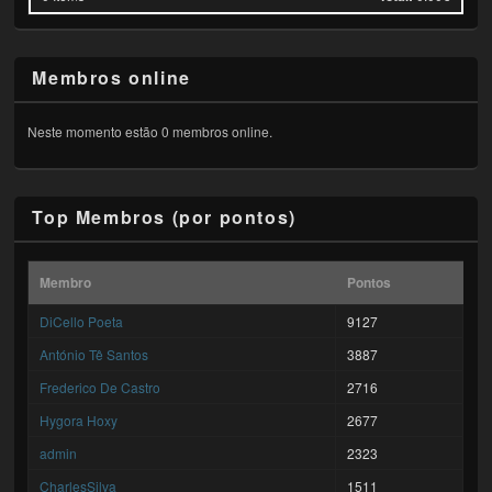
Membros online
Neste momento estão 0 membros online.
Top Membros (por pontos)
Membro
Pontos
DiCello Poeta
9127
António Tê Santos
3887
Frederico De Castro
2716
Hygora Hoxy
2677
admin
2323
CharlesSilva
1511