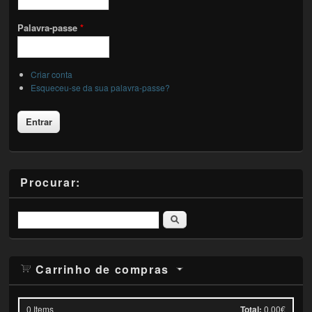
Palavra-passe
*
Criar conta
Esqueceu-se da sua palavra-passe?
Procurar:
Pesquisar
Carrinho de compras
0
Items
Total:
0.00€