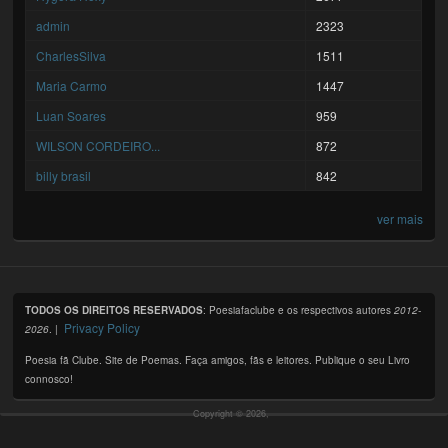
admin
2323
CharlesSilva
1511
Maria Carmo
1447
Luan Soares
959
WILSON CORDEIRO...
872
billy brasil
842
ver mais
TODOS OS DIREITOS RESERVADOS
: Poesiafaclube e os respectivos autores
2012-
Privacy Policy
2026
. |
Poesia fã Clube. Site de Poemas. Faça amigos, fãs e leitores. Publique o seu Livro
connosco!
Copyright © 2026,