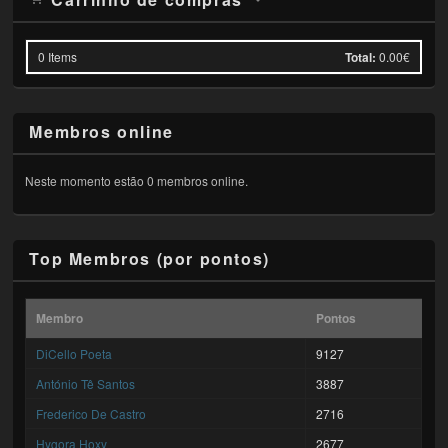
0
Items
Total:
0.00€
Membros online
Neste momento estão 0 membros online.
Top Membros (por pontos)
Membro
Pontos
DiCello Poeta
9127
António Tê Santos
3887
Frederico De Castro
2716
Hygora Hoxy
2677