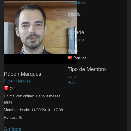
Masculino
Idade
27
Cidade
Louriceira
País
Portugal
Tipo de Membro
Rúben Marques
Leitor
Rúben Marques
Poeta
Offline
Última vez online:
1 ano 3 meses
atrás
Membro desde:
11/09/2013 - 17:38
Pontos:
16
Amigos