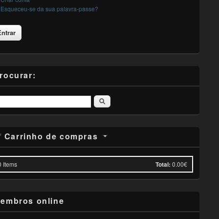
Esqueceu-se da sua palavra-passe?
rocurar:
Pesquisar
Carrinho de compras
0
Items
Total:
0.00€
embros online