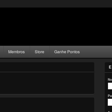
Membros
Store
Ganhe Pontos
E
No
Pa