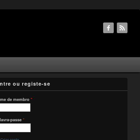
ntre ou registe-se
me de membro
*
lavra-passe
*
Criar conta