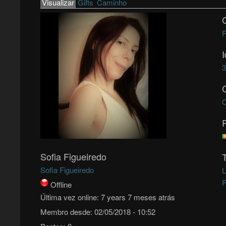
Primary tabs
Visualizar
(active tab)
Gifts
Caminho
F
C
Sofia Figueiredo
Sofia Figueiredo
L
P
Offline
Última vez online:
7 years 7 meses atrás
Membro desde:
02/05/2018 - 10:52