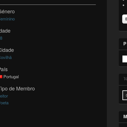
Género
eminino
Idade
38
P
Cidade
ovilhã
País
Portugal
Tipo de Membro
eitor
oeta
M