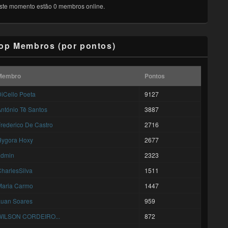
ste momento estão 0 membros online.
op Membros (por pontos)
Membro
Pontos
iCello Poeta
9127
ntónio Tê Santos
3887
rederico De Castro
2716
Hygora Hoxy
2677
admin
2323
harlesSilva
1511
Maria Carmo
1447
Luan Soares
959
WILSON CORDEIRO...
872