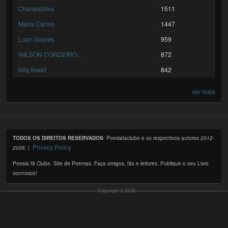
CharlesSilva
1511
Maria Carmo
1447
Luan Soares
959
WILSON CORDEIRO...
872
billy brasil
842
ver mais
TODOS OS DIREITOS RESERVADOS
: Poesiafaclube e os respectivos autores
2012-
Privacy Policy
2026
. |
Poesia fã Clube. Site de Poemas. Faça amigos, fãs e leitores. Publique o seu Livro
connosco!
Copyright © 2026,