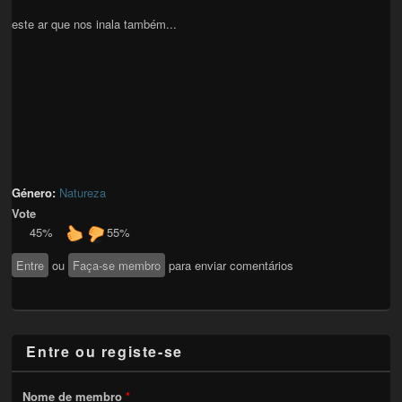
este ar que nos inala também...
Género:
Natureza
Vote
45%
55%
Entre
ou
Faça-se membro
para enviar comentários
Entre ou registe-se
Nome de membro
*