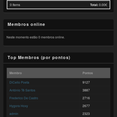
0
Items
Total:
0.00€
Membros online
Neste momento estão 0 membros online.
Top Membros (por pontos)
Membro
Pontos
DiCello Poeta
9127
António Tê Santos
3887
Frederico De Castro
2716
Hygora Hoxy
2677
admin
2323