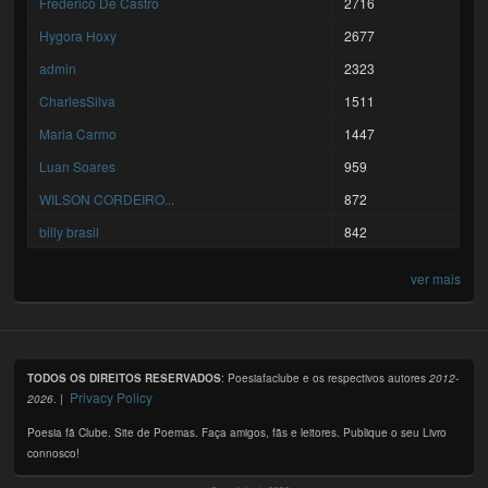
Frederico De Castro
2716
Hygora Hoxy
2677
admin
2323
CharlesSilva
1511
Maria Carmo
1447
Luan Soares
959
WILSON CORDEIRO...
872
billy brasil
842
ver mais
TODOS OS DIREITOS RESERVADOS
: Poesiafaclube e os respectivos autores
2012-
Privacy Policy
2026
. |
Poesia fã Clube. Site de Poemas. Faça amigos, fãs e leitores. Publique o seu Livro
connosco!