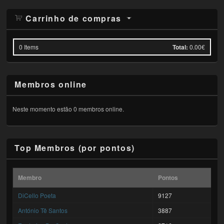
Carrinho de compras
0
Items
Total:
0.00€
Membros online
Neste momento estão 0 membros online.
Top Membros (por pontos)
Membro
Pontos
DiCello Poeta
9127
António Tê Santos
3887