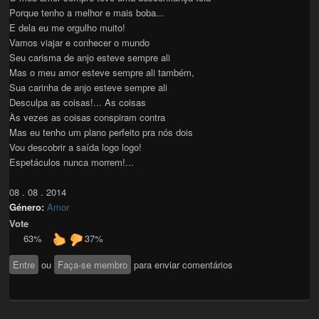
Porque tenho a melhor e mais boba...
E dela eu me orgulho muito!
Vamos viajar e conhecer o mundo
Seu carisma de anjo esteve sempre ali
Mas o meu amor esteve sempre ali também,
Sua carinha de anjo esteve sempre ali
Desculpa as coisas!... As coisas
Às vezes as coisas conspiram contra
Mas eu tenho um plano perfeito pra nós dois
Vou descobrir a saída logo logo!
Espetáculos nunca morrem!...
08 . 08 . 2014
Género:
Amor
Vote
63%
37%
Entre
ou
Faça-se membro
para enviar comentários