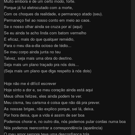
Muito embora é de um certo modo, forte.
Porque já fui eletrocutado com a morte,
Com os choques da realidade, e permaneço atado (seu).
Permaneço fiel ao nosso conto em meio ao caos.
Se o nosso olhar ainda se cruza por aí (aqui)
Se eu ainda te acho linda com batom vermelho
E eficaz, mais do que qualquer remédio,
Para o meu dia-a-dia ocioso de tédio...
Se meu corpo ainda junta no teu
Talvez, seja mais uma obra do destino.
Seja mais um plano traçado pra nós dois...
(Seja mais um plano que diga respeito à nós dois)
Hoje não me é difícil escrever
Hoje sinto a dor e, se meu coração ainda está aqui
Meus olhos felizes, eles ainda podem te ver.
Meu cisma, teu carisma é coisa que não dá pra prever.
As nossas brigas, não explico porque, sei lá, deixa.
Por hora deixa, que a vida é assim de ser boa
Podemos chorar e, no outro dia, nós podemos pular cordas numa boa
Nós podemos reencontrar a correspondência (aparência)
O meu amor sempre teve uma desconfiança tola