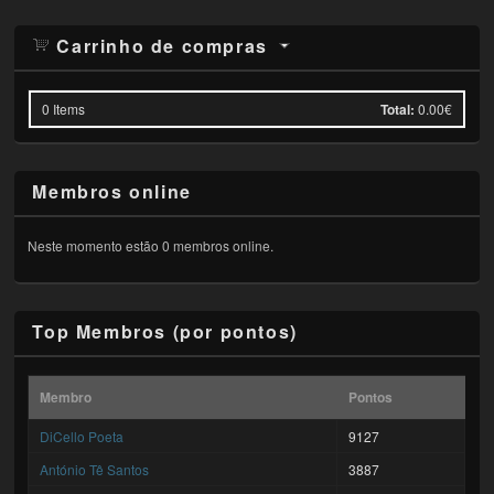
Carrinho de compras
0
Items
Total:
0.00€
Membros online
Neste momento estão 0 membros online.
Top Membros (por pontos)
Membro
Pontos
DiCello Poeta
9127
António Tê Santos
3887