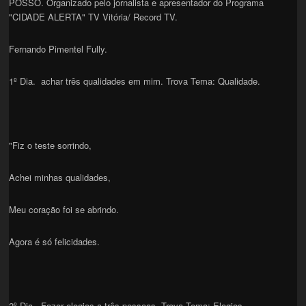
POSSO. Organizado pelo jornalista e apresentador do Programa
"CIDADE ALERTA" TV Vitória/ Record TV.
Fernando Pimentel Fully.
1º Dia. achar três qualidades em mim. Trova Tema: Qualidade.
"Fiz o teste sorrindo,
Achei minhas qualidades,
Meu coração foi se abrindo.
Agora é só felicidades.
2º Dia. Fazer elogios a três pessoas. Trova Tema: Elogios.