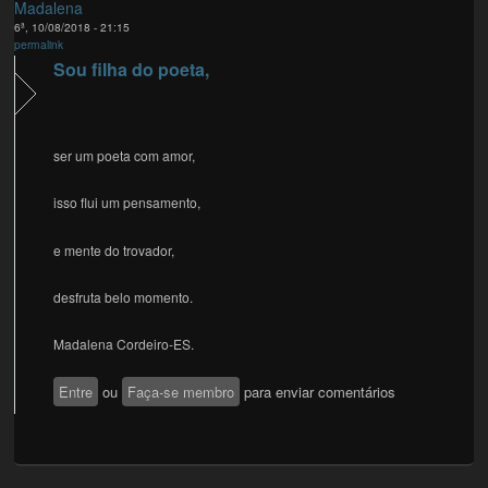
Madalena
6ª, 10/08/2018 - 21:15
permalink
Sou filha do poeta,
ser um poeta com amor,
isso flui um pensamento,
e mente do trovador,
desfruta belo momento.
Madalena Cordeiro-ES.
Entre
ou
Faça-se membro
para enviar comentários