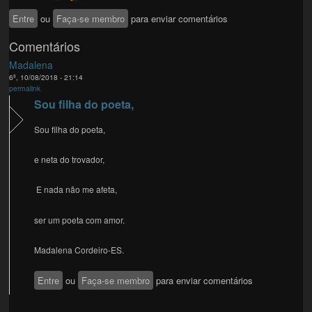
Entre
ou
Faça-se membro
para enviar comentários
Comentários
Madalena
6ª, 10/08/2018 - 21:14
permalink
Sou filha do poeta,
Sou filha do poeta,
e neta do trovador,
E nada não me afeta,
ser um poeta com amor.
Madalena Cordeiro-ES.
Entre
ou
Faça-se membro
para enviar comentários