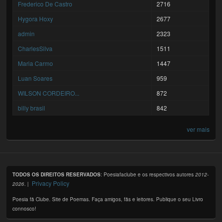
Frederico De Castro
2716
Hygora Hoxy
2677
admin
2323
CharlesSilva
1511
Maria Carmo
1447
Luan Soares
959
WILSON CORDEIRO...
872
billy brasil
842
ver mais
TODOS OS DIREITOS RESERVADOS
: Poesiafaclube e os respectivos autores
2012-
Privacy Policy
2026
. |
Poesia fã Clube. Site de Poemas. Faça amigos, fãs e leitores. Publique o seu Livro
connosco!