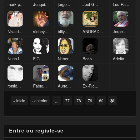
mark p...
Joaqui...
jorge...
Joel G...
Luc Ra...
Nivald...
sidney...
billy...
ANDRAD...
Jorge...
Nuno L...
F.G.
Nitocr...
Boss
Adelin...
ronild...
Fabio...
Aurio...
Ex-Ric...
Pages
…
81
« inicio
‹ anterior
77
78
79
80
Entre ou registe-se