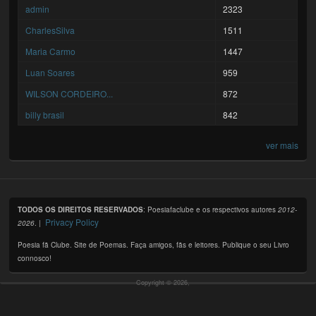
admin
2323
CharlesSilva
1511
Maria Carmo
1447
Luan Soares
959
WILSON CORDEIRO...
872
billy brasil
842
ver mais
TODOS OS DIREITOS RESERVADOS
: Poesiafaclube e os respectivos autores
2012-
Privacy Policy
2026
. |
Poesia fã Clube. Site de Poemas. Faça amigos, fãs e leitores. Publique o seu Livro
connosco!
Copyright © 2026,