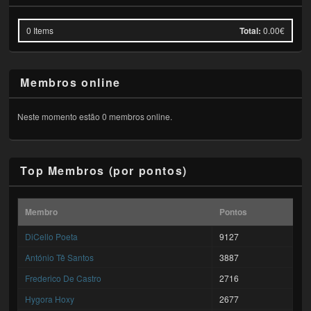
0
Items
Total:
0.00€
Membros online
Neste momento estão 0 membros online.
Top Membros (por pontos)
Membro
Pontos
DiCello Poeta
9127
António Tê Santos
3887
Frederico De Castro
2716
Hygora Hoxy
2677