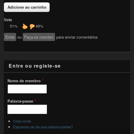
Vote
51%
49%
Entre
ou
Faça-se membro
para enviar comentários
Entre ou registe-se
Nome de membro
*
Palavra-passe
*
Criar conta
Esqueceu-se da sua palavra-passe?