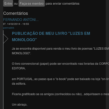
Entre
ou
Faça-se membro
para enviar comentários
Comentários
FERNANDO ANTÔNI...
6ª, 14/02/2014 - 19:55
permalink
PUBLICAÇÃO DE MEU LIVRO "LUZES EM
MONOLOGO"
Ja se encontra disponivel para venda o meu livro de poemas "LUZES EM
MONOLOGO".
O livro convencional (papel) pode ser encontrado nas livrarias da COR
EDITORA,
em PORTUGAL, ao passo que o "e-book" pode ser baixado na loja "on-li
da editora.
Ficaria gratificado se os amigos (conhecidos ou não) , adquirissem o me
Um abraço,