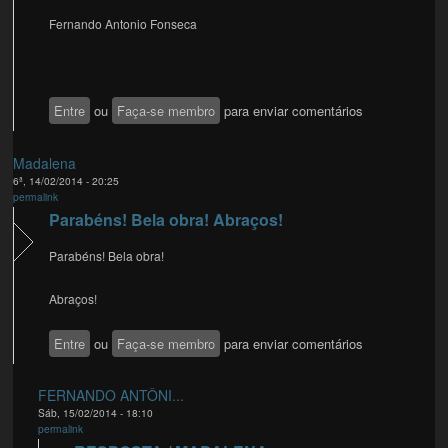
Fernando Antonio Fonseca
Entre
ou
Faça-se membro
para enviar comentários
Madalena
6ª, 14/02/2014 - 20:25
permalink
Parabéns! Bela obra! Abraços!
Parabéns! Bela obra!
Abraços!
Entre
ou
Faça-se membro
para enviar comentários
FERNANDO ANTÔNI...
Sáb, 15/02/2014 - 18:10
permalink