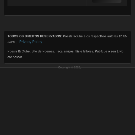
TODOS OS DIREITOS RESERVADOS
: Poesiafaclube e os respectivos autores
2012-
Privacy Policy
2026
. |
Poesia fã Clube. Site de Poemas. Faça amigos, fãs e leitores. Publique o seu Livro
connosco!
Copyright © 2026,