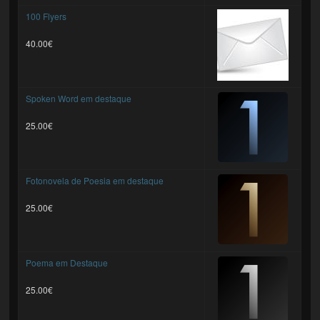
100 Flyers
40.00€
Spoken Word em destaque
25.00€
Fotonovela de Poesia em destaque
25.00€
Poema em Destaque
25.00€