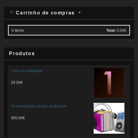
Carrinho de compras
0
Items
Total:
0.00€
Produtos
Livro em destaque
25.00€
50 exemplares do seu audio livro
500.00€