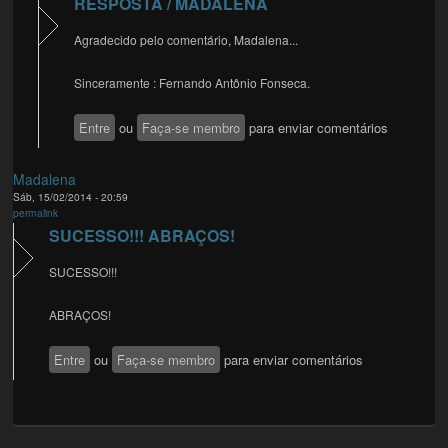
RESPOSTA / MADALENA
Agradecido pelo comentário, Madalena...
Sinceramente : Fernando Antônio Fonseca.
Entre
ou
Faça-se membro
para enviar comentários
Madalena
Sáb, 15/02/2014 - 20:59
permalink
SUCESSO!!! ABRAÇOS!
SUCESSO!!!
ABRAÇOS!
Entre
ou
Faça-se membro
para enviar comentários