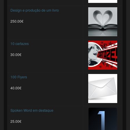
Design e produção de um livro
250.00€
10 cartazes
30.00€
100 Flyers
40.00€
Spoken Word em destaque
25.00€