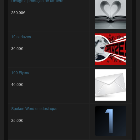
Design e produção de um livro
250.00€
10 cartazes
30.00€
100 Flyers
40.00€
Spoken Word em destaque
25.00€