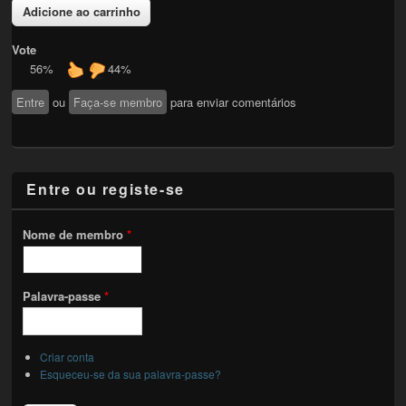
Vote
56%
44%
Entre
ou
Faça-se membro
para enviar comentários
Entre ou registe-se
Nome de membro
*
Palavra-passe
*
Criar conta
Esqueceu-se da sua palavra-passe?