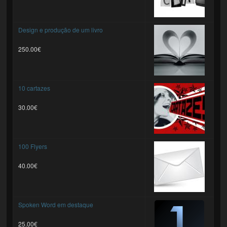
Design e produção de um livro
250.00€
10 cartazes
30.00€
100 Flyers
40.00€
Spoken Word em destaque
25.00€