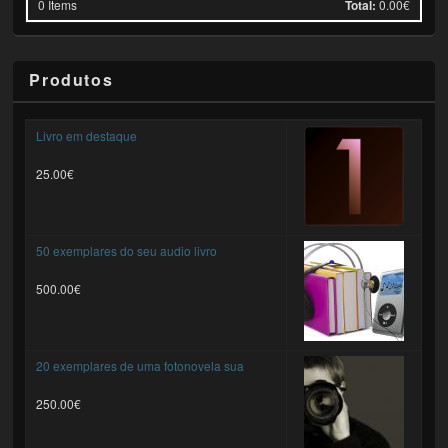
0
Items
Total:
0.00€
Produtos
Livro em destaque
25.00€
50 exemplares do seu audio livro
500.00€
20 exemplares de uma fotonovela sua
250.00€