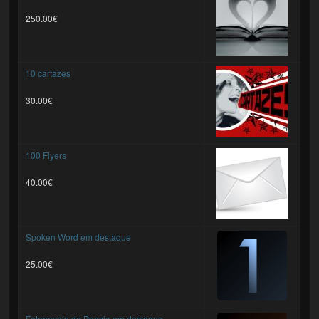
250.00€
10 cartazes
30.00€
100 Flyers
40.00€
Spoken Word em destaque
25.00€
Fotonovela de Poesia em destaque