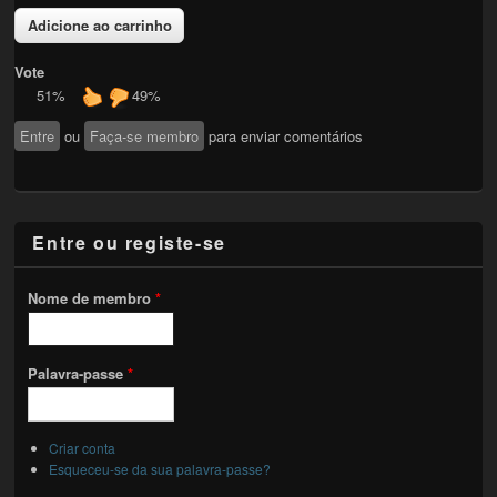
Vote
51%
49%
Entre
ou
Faça-se membro
para enviar comentários
Entre ou registe-se
Nome de membro
*
Palavra-passe
*
Criar conta
Esqueceu-se da sua palavra-passe?