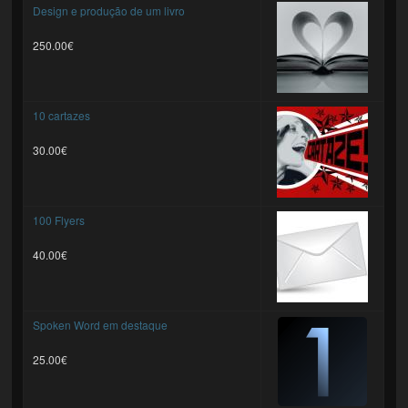
Design e produção de um livro
250.00€
10 cartazes
30.00€
100 Flyers
40.00€
Spoken Word em destaque
25.00€