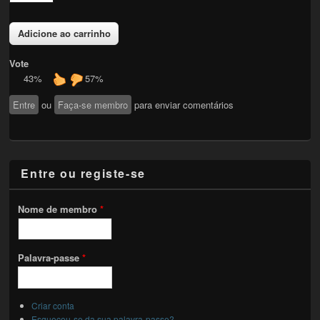
Vote
43%
57%
Entre
ou
Faça-se membro
para enviar comentários
Entre ou registe-se
Nome de membro
*
Palavra-passe
*
Criar conta
Esqueceu-se da sua palavra-passe?