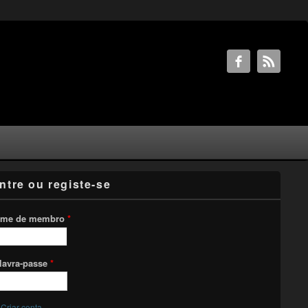
ntre ou registe-se
me de membro
*
lavra-passe
*
Criar conta