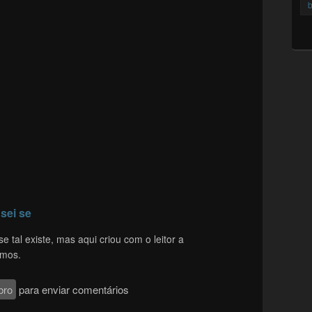
b
 sei se
se tal existe, mas aqui criou com o leitor a
amos.
bro
para enviar comentários