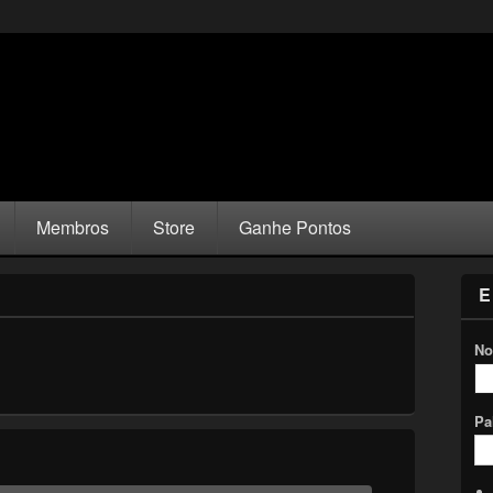
Membros
Store
Ganhe Pontos
E
No
Pa