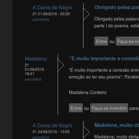
Obrigado pelas pa
A Dama de Negro
2ª, 01/08/2016 - 00:29
Obrigado pelas palavra
permalink
parte I do poema, está
Entre
ou
Faça-se 
"É muito importante a conex
Madalena
2ª,
01/08/2016 -
"É muito importante a conexão entre
18:41
emoção ao ler seu poema". Parabé
permalink
Madalena Cordeiro
Entre
ou
Faça-se membro
para 
Madalena, muito o
A Dama de Negro
5ª, 04/08/2016 - 10:55
Madalena, muito obrig
permalink