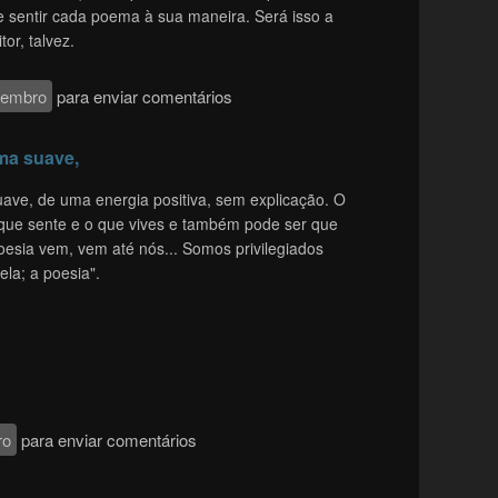
r e sentir cada poema à sua maneira. Será isso a
tor, talvez.
membro
para enviar comentários
ma suave,
ve, de uma energia positiva, sem explicação. O
que sente e o que vives e também pode ser que
 poesia vem, vem até nós... Somos privilegiados
la; a poesia".
ro
para enviar comentários