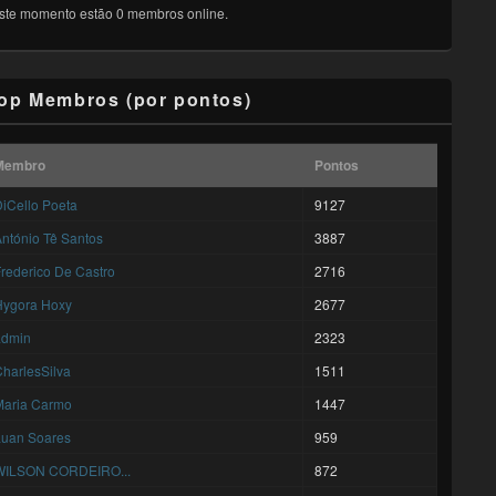
ste momento estão 0 membros online.
op Membros (por pontos)
Membro
Pontos
iCello Poeta
9127
ntónio Tê Santos
3887
rederico De Castro
2716
Hygora Hoxy
2677
admin
2323
harlesSilva
1511
Maria Carmo
1447
Luan Soares
959
WILSON CORDEIRO...
872