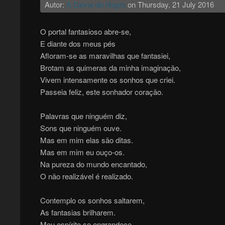
Autor:
A Dama de Negro
on
Thursday, 21 July 2016
O portal fantasioso abre-se,
E diante dos meus pés
Afloram-se as maravilhas que fantasiei,
Brotam as quimeras da minha imaginação,
Vivem intensamente os sonhos que criei.
Passeia feliz, este sonhador coração.
Palavras que ninguém diz,
Sons que ninguém ouve.
Mas em mim elas são ditas.
Mas em mim eu ouço-os.
Na pureza do mundo encantado,
O não realizável é realizado.
Contemplo os sonhos saltarem,
As fantasias brilharem.
Meu espírito se engrandece