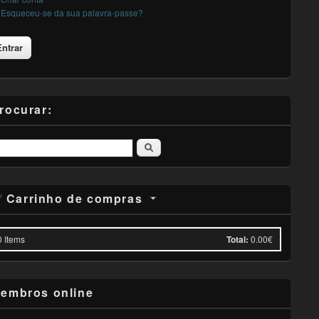
Esqueceu-se da sua palavra-passe?
rocurar:
Pesquisar
Carrinho de compras
0
Items
Total:
0.00€
embros online