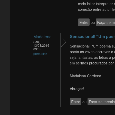
cada leitor interpreta
conexão entre autor-lei
Entre
ou
Faça-se 
Sensacional! "Um poe
Madalena
Sáb,
13/08/2016 -
Sensacional! "Um poema sua
03:35
poeta as vezes escreves o 
permalink
seja fantasias, as letras a
em sermos procurados por e
Madalena Cordeiro...
Abraços!
Entre
ou
Faça-se memb