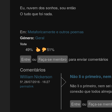
Eu, nuvem dos sonhos, sou então
O tudo que foi nada.
Em:
Metaforicamente e outros poemas
Género:
Geral
Vote
49%
51%
Entre
ou
Faça-se membro
para enviar comentários
Comentários
Não li o primeiro, nem
William Nickerson
5ª, 28/07/2016 - 16:27
Não li o primeiro, nem sei 
permalink
conexão que todos almej
Entre
ou
Faça-se mem