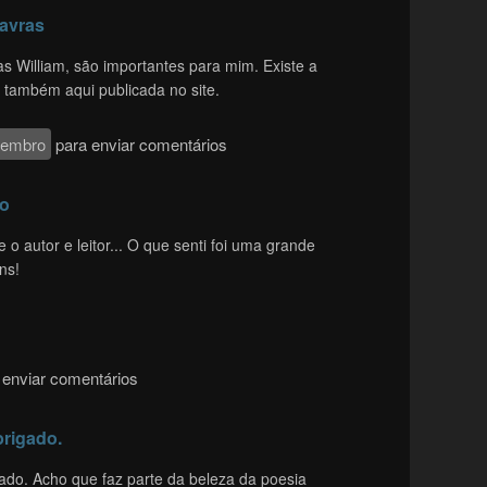
lavras
s William, são importantes para mim. Existe a
 também aqui publicada no site.
membro
para enviar comentários
ão
 o autor e leitor... O que senti foi uma grande
ns!
enviar comentários
brigado.
ado. Acho que faz parte da beleza da poesia