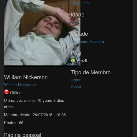
Masculino
Idade
18
Cidade
Cachoeira Paulista
País
Brazil
Tipo de Membro
William Nickerson
Leitor
William Nickerson
Poeta
Offline
Última vez online:
10 years 3 dias
atrás
Membro desde:
26/07/2016 - 18:06
Pontos:
68
Página pessoal