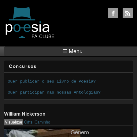
☰ Menu
Concursos
Quer publicar o seu Livro de Poesia?
Quer participar nas nossas Antologias?
William Nickerson
Visualizar
(active tab)
Gifts
Caminho
Primary tabs
Género