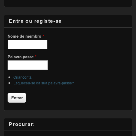
Entre ou registe-se
Nome de membro
*
Palavra-passe
*
Criar conta
Esqueceu-se da sua palavra-passe?
Procurar: