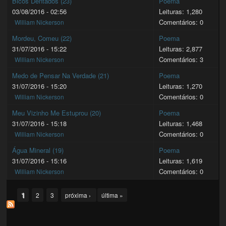
Bicos Dentados (23)
Poema
03/08/2016 - 02:56
Leituras: 1,280
Comentários: 0
William Nickerson
Mordeu, Comeu (22)
Poema
31/07/2016 - 15:22
Leituras: 2,877
Comentários: 3
William Nickerson
Medo de Pensar Na Verdade (21)
Poema
31/07/2016 - 15:20
Leituras: 1,270
Comentários: 0
William Nickerson
Meu Vizinho Me Estuprou (20)
Poema
31/07/2016 - 15:18
Leituras: 1,468
Comentários: 0
William Nickerson
Água Mineral (19)
Poema
31/07/2016 - 15:16
Leituras: 1,619
Comentários: 0
William Nickerson
Pages
1
2
3
próxima ›
última »