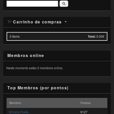
Pesquisar
Carrinho de compras
0
Items
Total:
0.00€
Membros online
Neste momento estão 0 membros online.
Top Membros (por pontos)
Membro
Pontos
DiCello Poeta
9127