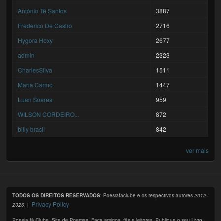
António Tê Santos
3887
Frederico De Castro
2716
Hygora Hoxy
2677
admin
2323
CharlesSilva
1511
Maria Carmo
1447
Luan Soares
959
WILSON CORDEIRO...
872
billy brasil
842
ver mais
TODOS OS DIREITOS RESERVADOS
: Poesiafaclube e os respectivos autores
2012-
Privacy Policy
2026
. |
Poesia fã Clube. Site de Poemas. Faça amigos, fãs e leitores. Publique o seu Livro