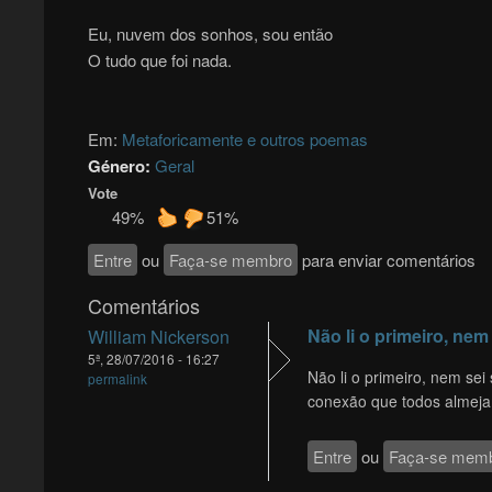
Eu, nuvem dos sonhos, sou então
O tudo que foi nada.
Em:
Metaforicamente e outros poemas
Género:
Geral
Vote
49%
51%
Entre
ou
Faça-se membro
para enviar comentários
Comentários
Não li o primeiro, nem
William Nickerson
5ª, 28/07/2016 - 16:27
Não li o primeiro, nem sei 
permalink
conexão que todos almej
Entre
ou
Faça-se mem