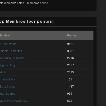
ste momento estão 0 membros online.
op Membros (por pontos)
Membro
Pontos
iCello Poeta
9127
ntónio Tê Santos
3887
rederico De Castro
2716
Hygora Hoxy
2677
admin
2323
harlesSilva
1511
Maria Carmo
1447
Luan Soares
959
WILSON CORDEIRO...
872