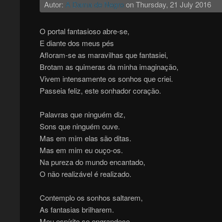
Autor:
A Dama de Negro
on
Thursday, 21 July 2016
O portal fantasioso abre-se,
E diante dos meus pés
Afloram-se as maravilhas que fantasiei,
Brotam as quimeras da minha imaginação,
Vivem intensamente os sonhos que criei.
Passeia feliz, este sonhador coração.
Palavras que ninguém diz,
Sons que ninguém ouve.
Mas em mim elas são ditas.
Mas em mim eu ouço-os.
Na pureza do mundo encantado,
O não realizável é realizado.
Contemplo os sonhos saltarem,
As fantasias brilharem.
Meu espírito se engrandece