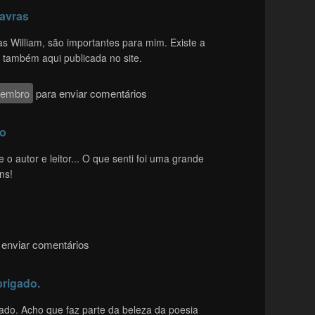
lavras
s William, são importantes para mim. Existe a
 também aqui publicada no site.
membro
para enviar comentários
ão
 o autor e leitor... O que senti foi uma grande
ns!
enviar comentários
brigado.
ado. Acho que faz parte da beleza da poesia