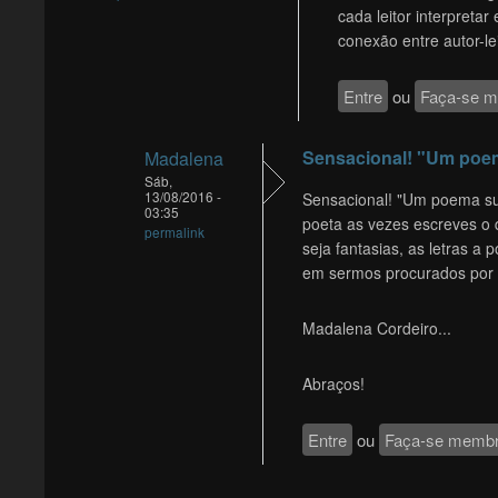
cada leitor interpreta
conexão entre autor-lei
Entre
ou
Faça-se 
Sensacional! "Um poe
Madalena
Sáb,
13/08/2016 -
Sensacional! "Um poema sua
03:35
poeta as vezes escreves o 
permalink
seja fantasias, as letras a
em sermos procurados por e
Madalena Cordeiro...
Abraços!
Entre
ou
Faça-se memb