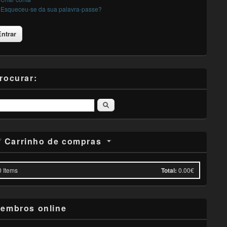
Esqueceu-se da sua palavra-passe?
rocurar:
Pesquisar
Carrinho de compras
0
Items
Total:
0.00€
embros online