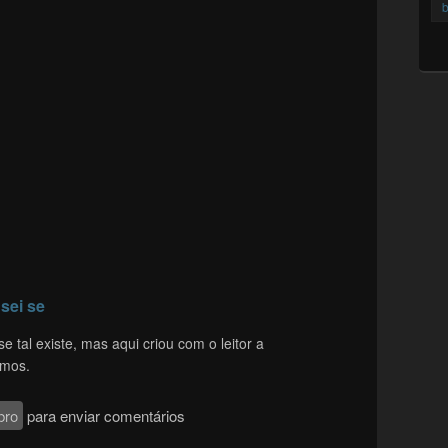
b
 sei se
se tal existe, mas aqui criou com o leitor a
amos.
bro
para enviar comentários