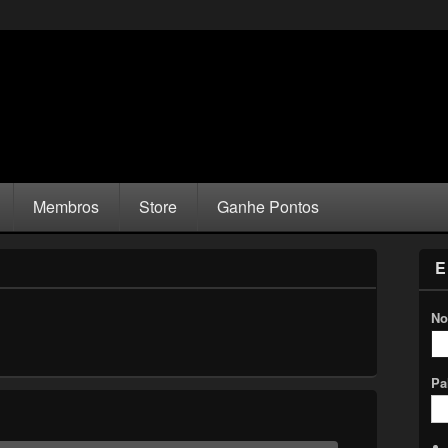
Membros
Store
Ganhe Pontos
E
No
Pa