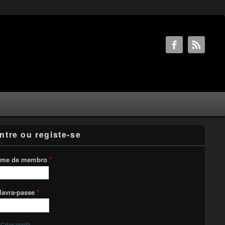
ntre ou registe-se
me de membro
*
lavra-passe
*
Criar conta