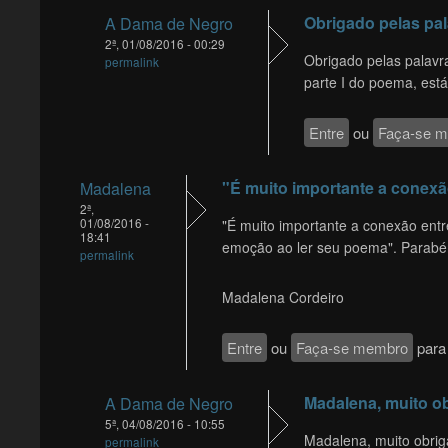
Obrigado pelas pa
A Dama de Negro
2ª, 01/08/2016 - 00:29
Obrigado pelas palavra
permalink
parte I do poema, está
Entre
ou
Faça-se 
"É muito importante a conex
Madalena
2ª,
01/08/2016 -
"É muito importante a conexão entre
18:41
emoção ao ler seu poema". Parabé
permalink
Madalena Cordeiro
Entre
ou
Faça-se membro
para 
Madalena, muito o
A Dama de Negro
5ª, 04/08/2016 - 10:55
Madalena, muito obrig
permalink