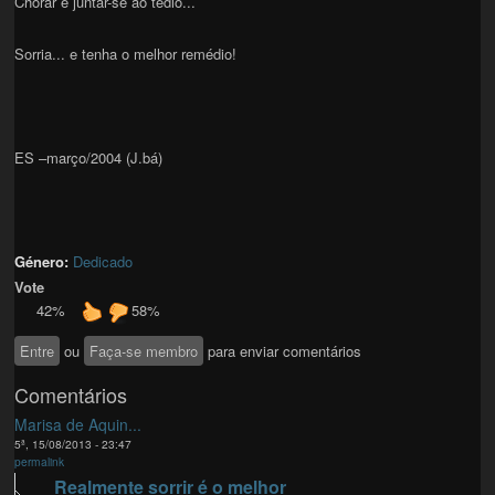
Chorar é juntar-se ao tédio...
Sorria... e tenha o melhor remédio!
ES –março/2004 (J.bá)
Género:
Dedicado
Vote
42%
58%
Entre
ou
Faça-se membro
para enviar comentários
Comentários
Marisa de Aquin...
5ª, 15/08/2013 - 23:47
permalink
Realmente sorrir é o melhor