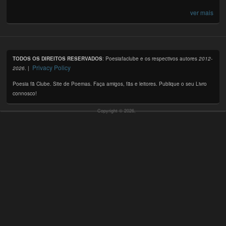
ver mais
TODOS OS DIREITOS RESERVADOS
: Poesiafaclube e os respectivos autores
2012-
Privacy Policy
2026
. |
Poesia fã Clube. Site de Poemas. Faça amigos, fãs e leitores. Publique o seu Livro
connosco!
Copyright © 2026,