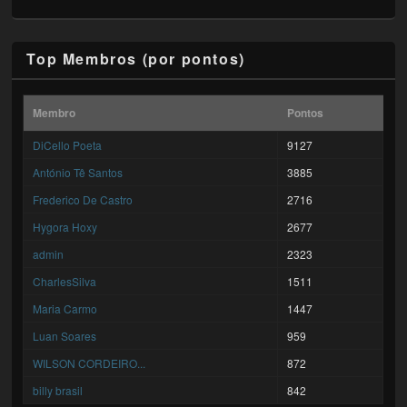
Top Membros (por pontos)
Membro
Pontos
DiCello Poeta
9127
António Tê Santos
3885
Frederico De Castro
2716
Hygora Hoxy
2677
admin
2323
CharlesSilva
1511
Maria Carmo
1447
Luan Soares
959
WILSON CORDEIRO...
872
billy brasil
842