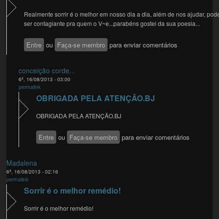
Realmente sorrir é o melhor em nosso dia a dia, além de nos ajudar, pod
ser contagiante pra quem o V~e...parabéns gostei da sua poesia...
Entre
ou
Faça-se membro
para enviar comentários
conceição corde...
6ª, 16/08/2013 - 03:00
permalink
OBRIGADA PELA ATENÇÃO.BJ
OBRIGADA PELA ATENÇÃO.BJ
Entre
ou
Faça-se membro
para enviar comentários
Madalena
6ª, 16/08/2013 - 02:16
permalink
Sorrir é o melhor remédio!
Sorrir é o melhor remédio!