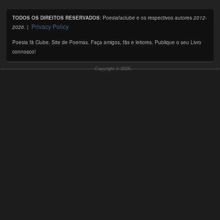
TODOS OS DIREITOS RESERVADOS
: Poesiafaclube e os respectivos autores
2012-
Privacy Policy
2026
. |
Poesia fã Clube. Site de Poemas. Faça amigos, fãs e leitores. Publique o seu Livro
connosco!
Copyright © 2026,