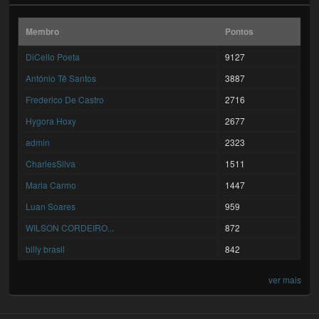
Membro
Pontos
DiCello Poeta
9127
António Tê Santos
3887
Frederico De Castro
2716
Hygora Hoxy
2677
admin
2323
CharlesSilva
1511
Maria Carmo
1447
Luan Soares
959
WILSON CORDEIRO...
872
billy brasil
842
ver mais