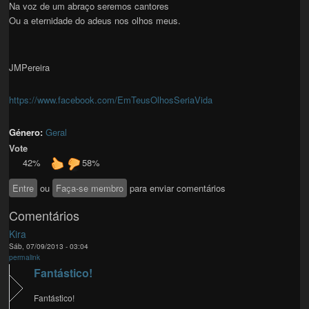
Na voz de um abraço seremos cantores
Ou a eternidade do adeus nos olhos meus.
JMPereira
https://www.facebook.com/EmTeusOlhosSeriaVida
Género:
Geral
Vote
42%
58%
Entre
ou
Faça-se membro
para enviar comentários
Comentários
Kira
Sáb, 07/09/2013 - 03:04
permalink
Fantástico!
Fantástico!