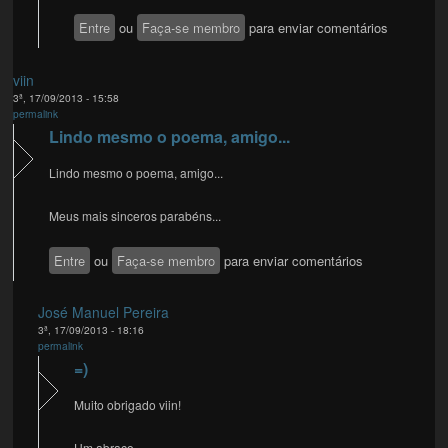
Entre
ou
Faça-se membro
para enviar comentários
viin
3ª, 17/09/2013 - 15:58
permalink
Lindo mesmo o poema, amigo...
Lindo mesmo o poema, amigo...
Meus mais sinceros parabéns...
Entre
ou
Faça-se membro
para enviar comentários
José Manuel Pereira
3ª, 17/09/2013 - 18:16
permalink
=)
Muito obrigado viin!
Um abraço