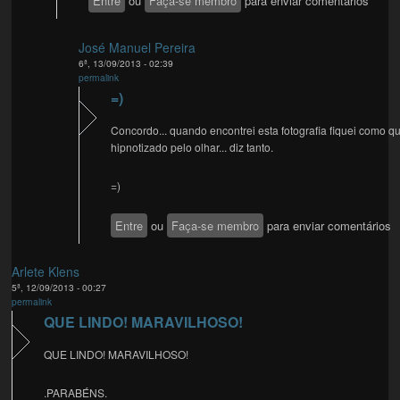
Entre
ou
Faça-se membro
para enviar comentários
José Manuel Pereira
6ª, 13/09/2013 - 02:39
permalink
=)
Concordo... quando encontrei esta fotografia fiquei como q
hipnotizado pelo olhar... diz tanto.
=)
Entre
ou
Faça-se membro
para enviar comentários
Arlete Klens
5ª, 12/09/2013 - 00:27
permalink
QUE LINDO! MARAVILHOSO!
QUE LINDO! MARAVILHOSO!
.PARABÉNS.