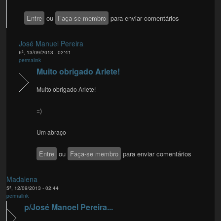
Entre
ou
Faça-se membro
para enviar comentários
José Manuel Pereira
6ª, 13/09/2013 - 02:41
permalink
Muito obrigado Arlete!
Muito obrigado Arlete!
=)
Um abraço
Entre
ou
Faça-se membro
para enviar comentários
Madalena
5ª, 12/09/2013 - 02:44
permalink
p/José Manoel Pereira...