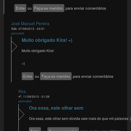
Entre
ou
Faça-se membro
para enviar comentários
José Manuel Pereira
Sáb, 07/09/2013 - 03:51
permalink
Muito obrigado Kira! =)
Muito obrigado Kira!
=)
Entre
ou
Faça-se membro
para enviar comentários
Kira
4ª, 11/09/2013 - 01:39
permalink
Ora essa, este olhar sem
Ora essa, este olhar sem dúvida vale mais do que mil palavras :