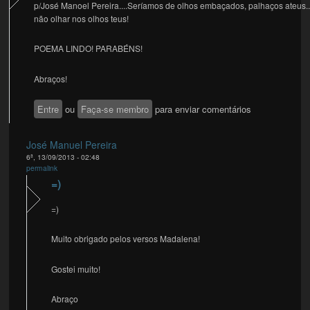
p/José Manoel Pereira....Seríamos de olhos embaçados, palhaços ateus..
não olhar nos olhos teus!
POEMA LINDO! PARABÉNS!
Abraços!
Entre
ou
Faça-se membro
para enviar comentários
José Manuel Pereira
6ª, 13/09/2013 - 02:48
permalink
=)
=)
Muito obrigado pelos versos Madalena!
Gostei muito!
Abraço