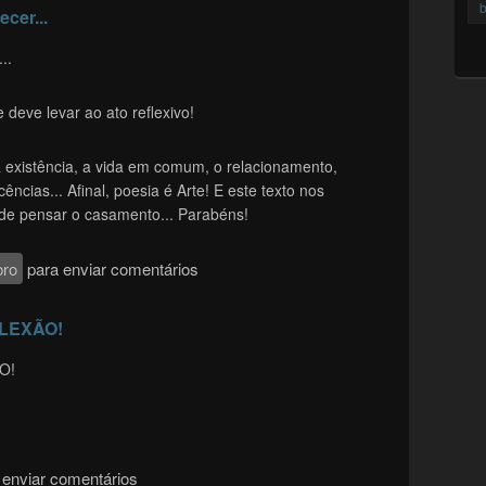
b
cer...
..
deve levar ao ato reflexivo!
a existência, a vida em comum, o relacionamento,
ências... Afinal, poesia é Arte! E este texto nos
 de pensar o casamento... Parabéns!
ro
para enviar comentários
LEXÃO!
O!
enviar comentários