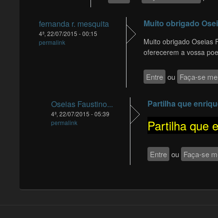
Muito obrigado Ose
fernanda r. mesquita
4ª, 22/07/2015 - 00:15
Muito obrigado Oseias 
permalink
oferecerem a vossa poes
Entre
ou
Faça-se m
Partilha que enriq
Oseias Faustino...
4ª, 22/07/2015 - 05:39
Partilha que 
permalink
Entre
ou
Faça-se 