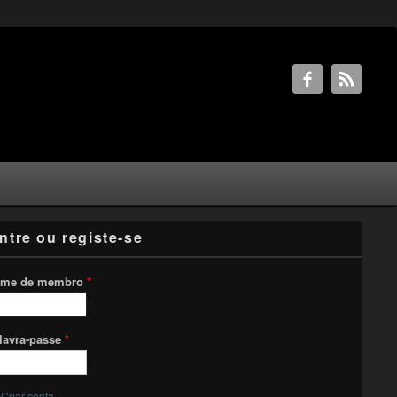
ntre ou registe-se
me de membro
*
lavra-passe
*
Criar conta