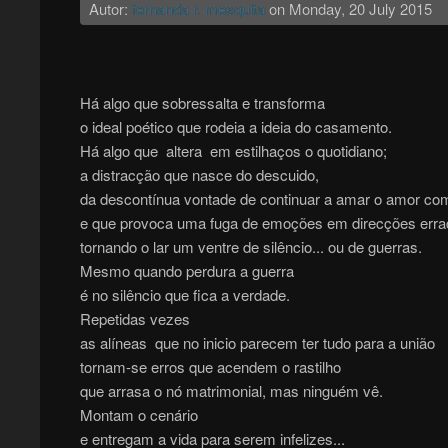
Autor:
fernanda r. mesquita
on
Monday, 20 July 2015
Há algo que sobressalta e transforma
o ideal poético que rodeia a ideia do casamento.
Há algo que altera em estilhaços o quotidiano;
a distracção que nasce do descuido,
da descontínua vontade de continuar a amar o amor com
e que provoca uma fuga de emoções em direcções erra
tornando o lar um ventre de silêncio... ou de guerras.
Mesmo quando perdura a guerra
é no silêncio que fica a verdade.
Repetidas vezes
as alíneas que no inicio parecem ter tudo para a união
tornam-se erros que acendem o rastilho
que arrasa o nó matrimonial, mas ninguém vê.
Montam o cenário
e entregam a vida para serem infelizes...