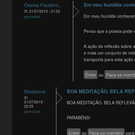
Em meu humilde conhe
Oseias Faustino...
3ª, 21/07/2015 - 21:52
Em meu humilde conhecer.
permalink
Penso que a poesia pode e 
A ação da reflexão sobre 
e mais um conjunto de retic
transporta para esta ação
Entre
ou
Faça-se memb
BOA MEDITAÇÃO, BELA REF
Madalena
3ª,
21/07/2015 -
BOA MEDITAÇÃO, BELA REFLEXÃ
22:25
permalink
PARABÉNS!
Entre
ou
Faça-se membro
para 