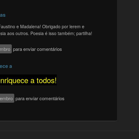
ias
Faustino e Madalena! Obrigado por lerem e
ia aos outros. Poesia é isso também; partilha!
embro
para enviar comentários
uece a
enriquece a todos!
membro
para enviar comentários