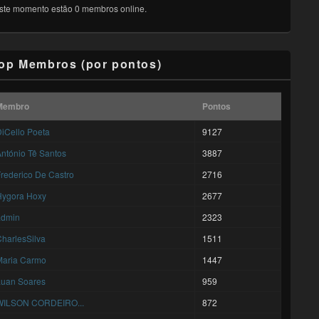
ste momento estão 0 membros online.
op Membros (por pontos)
Membro
Pontos
iCello Poeta
9127
ntónio Tê Santos
3887
rederico De Castro
2716
Hygora Hoxy
2677
admin
2323
harlesSilva
1511
Maria Carmo
1447
Luan Soares
959
WILSON CORDEIRO...
872