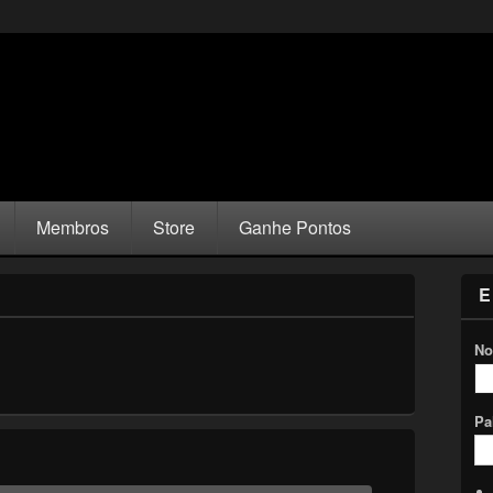
Membros
Store
Ganhe Pontos
E
No
Pa