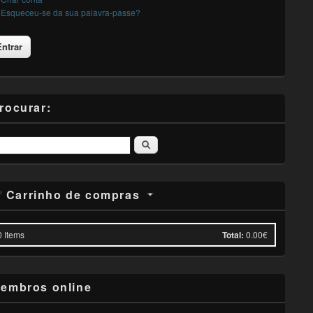
Esqueceu-se da sua palavra-passe?
rocurar:
Pesquisar
Carrinho de compras
0
Items
Total:
0.00€
embros online