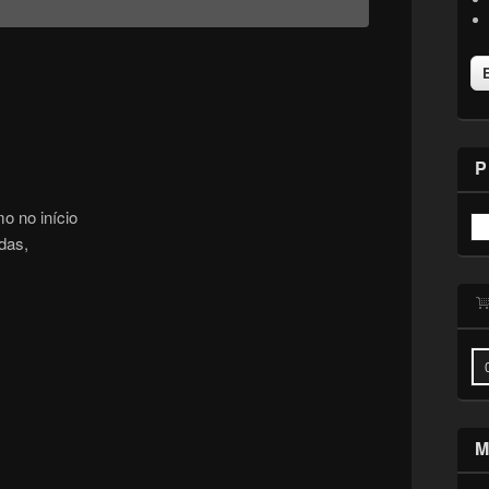
P
o no início
das,
M