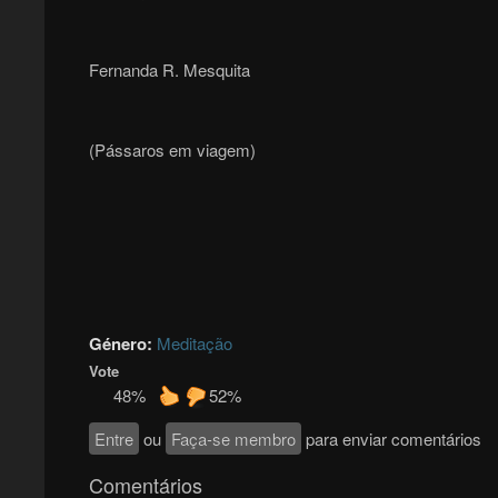
Fernanda R. Mesquita
(Pássaros em viagem)
Género:
Meditação
Vote
48%
52%
Entre
ou
Faça-se membro
para enviar comentários
Comentários