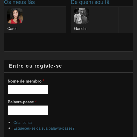
Os meus fãs
De quem sou fã
Carol
Gandhi
Entre ou registe-se
Nome de membro
*
Palavra-passe
*
Criar conta
Esqueceu-se da sua palavra-passe?