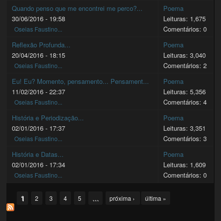
Quando penso que me encontrei me perco?...
Poema
30/06/2016 - 19:58
Leituras: 1,675
Comentários: 0
Oseias Faustino...
Reflexão Profunda...
Poema
20/04/2016 - 18:15
Leituras: 3,040
Comentários: 2
Oseias Faustino...
Eu! Eu? Momento, pensamento... Pensament...
Poema
11/02/2016 - 22:37
Leituras: 5,356
Comentários: 4
Oseias Faustino...
História e Periodização...
Poema
02/01/2016 - 17:37
Leituras: 3,351
Comentários: 3
Oseias Faustino...
História e Datas...
Poema
02/01/2016 - 17:34
Leituras: 1,609
Comentários: 0
Oseias Faustino...
Pages
1
…
2
3
4
5
próxima ›
última »