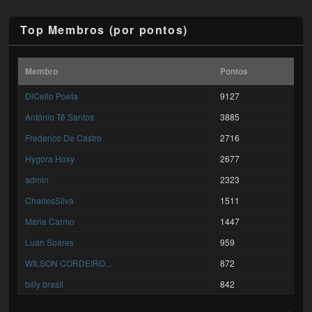
Top Membros (por pontos)
Membro
Pontos
DiCello Poeta
9127
António Tê Santos
3885
Frederico De Castro
2716
Hygora Hoxy
2677
admin
2323
CharlesSilva
1511
Maria Carmo
1447
Luan Soares
959
WILSON CORDEIRO...
872
billy brasil
842