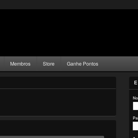
Membros
Store
Ganhe Pontos
E
No
Pa