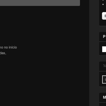
P
o no início
das,
M