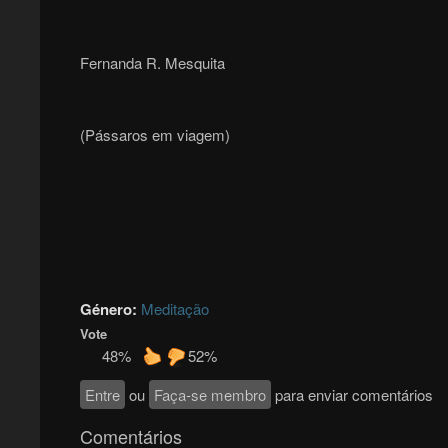
Fernanda R. Mesquita
(Pássaros em viagem)
Género:
Meditação
Vote
48%
52%
Entre
ou
Faça-se membro
para enviar comentários
Comentários