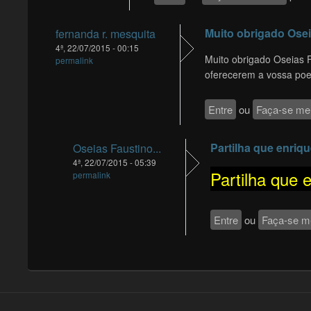
Muito obrigado Ose
fernanda r. mesquita
4ª, 22/07/2015 - 00:15
Muito obrigado Oseias 
permalink
oferecerem a vossa poes
Entre
ou
Faça-se m
Partilha que enriq
Oseias Faustino...
4ª, 22/07/2015 - 05:39
Partilha que 
permalink
Entre
ou
Faça-se 