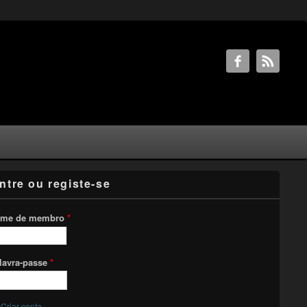
ntre ou registe-se
me de membro
*
lavra-passe
*
Criar conta