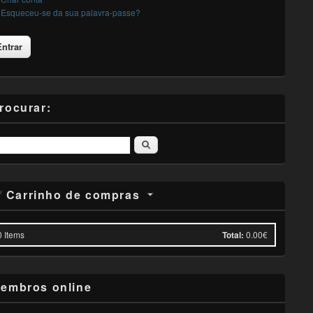
Esqueceu-se da sua palavra-passe?
rocurar:
Pesquisar
Carrinho de compras
0
Items
Total:
0.00€
embros online