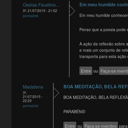
Em meu humilde conhe
Oseias Faustino...
3ª, 21/07/2015 - 21:52
Em meu humilde conhecer.
permalink
Penso que a poesia pode e 
A ação da reflexão sobre 
e mais um conjunto de retic
transporta para esta ação
Entre
ou
Faça-se memb
BOA MEDITAÇÃO, BELA REF
Madalena
3ª,
21/07/2015 -
BOA MEDITAÇÃO, BELA REFLEXÃ
22:25
permalink
PARABÉNS!
Entre
ou
Faça-se membro
para 