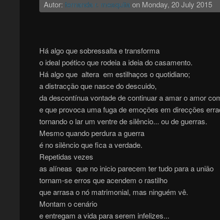
Autor:
fernanda r. mesquita
on
Monday, 20 July 2015
Há algo que sobressalta e transforma
o ideal poético que rodeia a ideia do casamento.
Há algo que altera em estilhaços o quotidiano;
a distracção que nasce do descuido,
da descontínua vontade de continuar a amar o amor com
e que provoca uma fuga de emoções em direcções erra
tornando o lar um ventre de silêncio... ou de guerras.
Mesmo quando perdura a guerra
é no silêncio que fica a verdade.
Repetidas vezes
as alíneas que no inicio parecem ter tudo para a união
tornam-se erros que acendem o rastilho
que arrasa o nó matrimonial, mas ninguém vê.
Montam o cenário
e entregam a vida para serem infelizes...