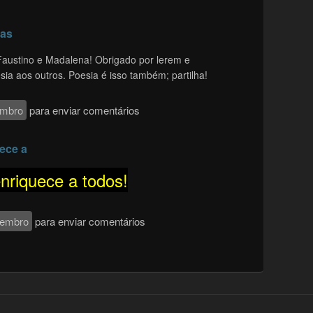
ias
Faustino e Madalena! Obrigado por lerem e
ia aos outros. Poesia é isso também; partilha!
embro
para enviar comentários
uece a
enriquece a todos!
membro
para enviar comentários