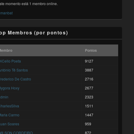
ste momento está 1 membro online.
manbat
op Membros (por pontos)
Membro
Pontos
iCello Poeta
9127
ntónio Tê Santos
3887
rederico De Castro
2716
Hygora Hoxy
2677
admin
2323
harlesSilva
1511
Maria Carmo
1447
Luan Soares
959
WILSON CORDEIRO...
872