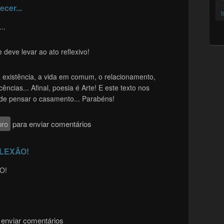
cer...
b
..
deve levar ao ato reflexivo!
a existência, a vida em comum, o relacionamento,
ências... Afinal, poesia é Arte! E este texto nos
 de pensar o casamento... Parabéns!
ro
para enviar comentários
LEXÃO!
O!
enviar comentários