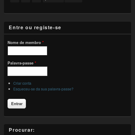
Entre ou registe-se
Nome de membro
*
Palavra-passe
*
Criar conta
Esqueceu-se da sua palavra-passe?
Procurar: