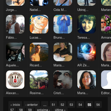
Jorge...
Natiel...
Cida M...
Ubiraj...
Marian
Fábio...
Lucas...
Bruno...
Teresa...
Armand
Aquele...
Ricard...
Maria...
AR Zé...
Maria..
Alexan...
Rosime...
Cristi...
Maria...
Editor.
Pages
…
55
« inicio
‹ anterior
51
52
53
54
56
57
58
59
próxima ›
última »