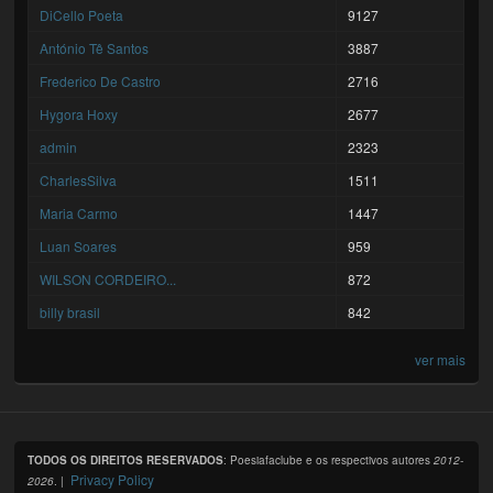
DiCello Poeta
9127
António Tê Santos
3887
Frederico De Castro
2716
Hygora Hoxy
2677
admin
2323
CharlesSilva
1511
Maria Carmo
1447
Luan Soares
959
WILSON CORDEIRO...
872
billy brasil
842
ver mais
TODOS OS DIREITOS RESERVADOS
: Poesiafaclube e os respectivos autores
2012-
Privacy Policy
2026
. |